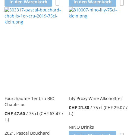
Zur Wunschliste hinzufügen
Zur W
In den Warenkorb
In den Warenkorb
Fourchaume 1er Cru BIO
Lily Proxy Wine Alkoholfrei
Chablis ac
CHF 21.80
/
75 cl
(CHF 29.07
/
CHF 47.60
/
75 cl
(CHF 63.47
/
L.
)
L.
)
NINO Drinks
2021
,
Pascal Bouchard