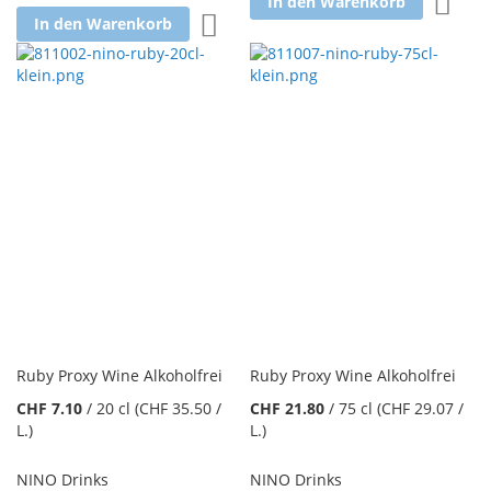
Zur W
In den Warenkorb
Zur Wunschliste hinzufügen
In den Warenkorb
Ruby Proxy Wine Alkoholfrei
Ruby Proxy Wine Alkoholfrei
CHF 7.10
/
20 cl
(CHF 35.50
/
CHF 21.80
/
75 cl
(CHF 29.07
/
L.
)
L.
)
NINO Drinks
NINO Drinks