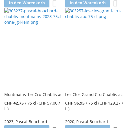
Zur Wunschliste hinzufügen
Zur W
In den Warenkorb
In den Warenkorb
Montmains 1er Cru Chablis ac
Les Clos Grand Cru Chablis ac
CHF 42.75
/
75 cl
(CHF 57.00
/
CHF 96.95
/
75 cl
(CHF 129.27
/
L.
)
L.
)
2023
,
Pascal Bouchard
2020
,
Pascal Bouchard