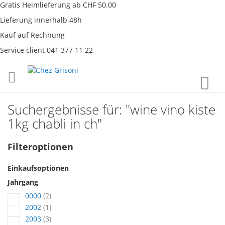
Gratis Heimlieferung ab CHF 50.00
Lieferung innerhalb 48h
Kauf auf Rechnung
Service client 041 377 11 22
Direkt
War
zum
Inhalt
Suchergebnisse für: "wine vino kiste
1kg chabli in ch"
Filteroptionen
Einkaufsoptionen
Jahrgang
Artikel
0000
2
Artikel
2002
1
Artikel
2003
3