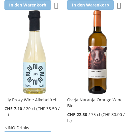
Zur Wunschliste hinzufügen
Zur W
In den Warenkorb
In den Warenkorb
Lily Proxy Wine Alkoholfrei
Oveja Naranja Orange Wine
Bio
CHF 7.10
/
20 cl
(CHF 35.50
/
L.
)
CHF 22.50
/
75 cl
(CHF 30.00
/
L.
)
NINO Drinks