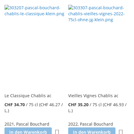
Le Classique Chablis ac
Vieilles Vignes Chablis ac
CHF 34.70
/
75 cl
(CHF 46.27
/
CHF 35.20
/
75 cl
(CHF 46.93
/
L.
)
L.
)
2021
,
Pascal Bouchard
2022
,
Pascal Bouchard
Zur Wunschliste hinzufügen
Zur W
In den Warenkorb
In den Warenkorb