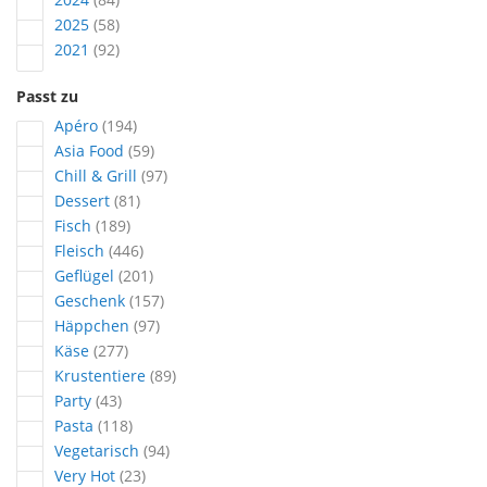
Artikel
2025
58
Artikel
2021
92
Passt zu
Artikel
Apéro
194
Artikel
Asia Food
59
Artikel
Chill & Grill
97
Artikel
Dessert
81
Artikel
Fisch
189
Artikel
Fleisch
446
Artikel
Geflügel
201
Artikel
Geschenk
157
Artikel
Häppchen
97
Artikel
Käse
277
Artikel
Krustentiere
89
Artikel
Party
43
Artikel
Pasta
118
Artikel
Vegetarisch
94
Artikel
Very Hot
23