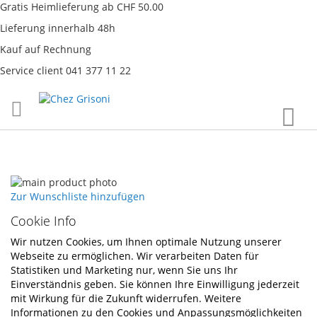
Gratis Heimlieferung ab CHF 50.00
Lieferung innerhalb 48h
Kauf auf Rechnung
Service client 041 377 11 22
Direkt
War
zum
Inhalt
Skip
to
Skip
Zur Wunschliste hinzufügen
the
to
Cookie Info
end
the
of
beginning
Wir nutzen Cookies, um Ihnen optimale Nutzung unserer
the
of
Webseite zu ermöglichen. Wir verarbeiten Daten für
images
the
Statistiken und Marketing nur, wenn Sie uns Ihr
gallery
images
Einverständnis geben. Sie können Ihre Einwilligung jederzeit
gallery
mit Wirkung für die Zukunft widerrufen. Weitere
Informationen zu den Cookies und Anpassungsmöglichkeiten