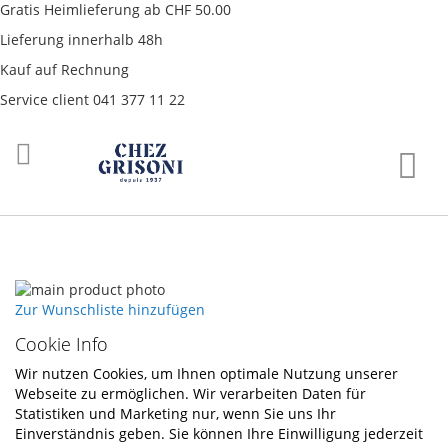
Gratis Heimlieferung ab CHF 50.00
Lieferung innerhalb 48h
Kauf auf Rechnung
Service client 041 377 11 22
Direkt
War
zum
Inhalt
Skip
to
Skip
Zur Wunschliste hinzufügen
the
to
Cookie Info
end
the
of
beginning
Wir nutzen Cookies, um Ihnen optimale Nutzung unserer
the
of
Webseite zu ermöglichen. Wir verarbeiten Daten für
images
the
Statistiken und Marketing nur, wenn Sie uns Ihr
gallery
images
Einverständnis geben. Sie können Ihre Einwilligung jederzeit