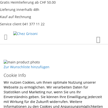
Gratis Heimlieferung ab CHF 50.00
Lieferung innerhalb 48h
Kauf auf Rechnung
Service client 041 377 11 22
Direkt
War
zum
Inhalt
Skip
to
Skip
Zur Wunschliste hinzufügen
the
to
Cookie Info
end
the
of
beginning
Wir nutzen Cookies, um Ihnen optimale Nutzung unserer
the
of
Webseite zu ermöglichen. Wir verarbeiten Daten für
images
the
Statistiken und Marketing nur, wenn Sie uns Ihr
gallery
images
Einverständnis geben. Sie können Ihre Einwilligung jederzeit
gallery
mit Wirkung für die Zukunft widerrufen. Weitere
Informationen zu den Cookies und Anpassungsmöglichkeiten