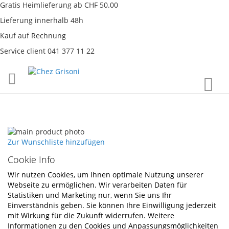
Gratis Heimlieferung ab CHF 50.00
Lieferung innerhalb 48h
Kauf auf Rechnung
Service client 041 377 11 22
Direkt
War
zum
Inhalt
Skip
to
Skip
Zur Wunschliste hinzufügen
the
to
Cookie Info
end
the
of
beginning
Wir nutzen Cookies, um Ihnen optimale Nutzung unserer
the
of
Webseite zu ermöglichen. Wir verarbeiten Daten für
images
the
Statistiken und Marketing nur, wenn Sie uns Ihr
gallery
images
Einverständnis geben. Sie können Ihre Einwilligung jederzeit
gallery
mit Wirkung für die Zukunft widerrufen. Weitere
Informationen zu den Cookies und Anpassungsmöglichkeiten