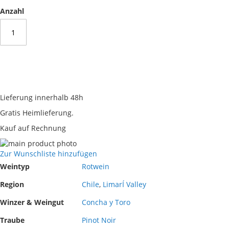
Anzahl
Lieferung innerhalb 48h
Gratis Heimlieferung.
Kauf auf Rechnung
Skip
to
Skip
Zur Wunschliste hinzufügen
the
to
Mehr
Weintyp
Rotwein
end
the
Informationen
of
beginning
Region
Chile
,
LimarÍ Valley
the
of
Winzer & Weingut
Concha y Toro
images
the
gallery
images
Traube
Pinot Noir
gallery