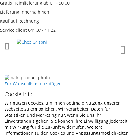
Gratis Heimlieferung ab CHF 50.00
Lieferung innerhalb 48h
Kauf auf Rechnung
Service client 041 377 11 22
Direkt
War
zum
Inhalt
Skip
to
Skip
Zur Wunschliste hinzufügen
the
to
Cookie Info
end
the
of
beginning
Wir nutzen Cookies, um Ihnen optimale Nutzung unserer
the
of
Webseite zu ermöglichen. Wir verarbeiten Daten für
images
the
Statistiken und Marketing nur, wenn Sie uns Ihr
gallery
images
Einverständnis geben. Sie können Ihre Einwilligung jederzeit
gallery
mit Wirkung für die Zukunft widerrufen. Weitere
Informationen zu den Cookies und Anpassungsmöglichkeiten