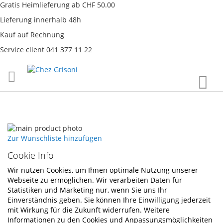
Gratis Heimlieferung ab CHF 50.00
Lieferung innerhalb 48h
Kauf auf Rechnung
Service client 041 377 11 22
Direkt
War
zum
Inhalt
Skip
to
Skip
Zur Wunschliste hinzufügen
the
to
Cookie Info
end
the
of
beginning
Wir nutzen Cookies, um Ihnen optimale Nutzung unserer
the
of
Webseite zu ermöglichen. Wir verarbeiten Daten für
images
the
Statistiken und Marketing nur, wenn Sie uns Ihr
gallery
images
Einverständnis geben. Sie können Ihre Einwilligung jederzeit
gallery
mit Wirkung für die Zukunft widerrufen. Weitere
Informationen zu den Cookies und Anpassungsmöglichkeiten