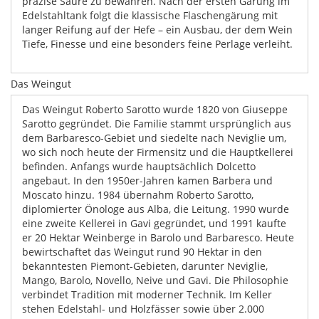
präzise Säure zu bewahren. Nach der ersten Gärung im
Edelstahltank folgt die klassische Flaschengärung mit
langer Reifung auf der Hefe – ein Ausbau, der dem Wein
Tiefe, Finesse und eine besonders feine Perlage verleiht.
Das Weingut
Das Weingut Roberto Sarotto wurde 1820 von Giuseppe
Sarotto gegründet. Die Familie stammt ursprünglich aus
dem Barbaresco-Gebiet und siedelte nach Neviglie um,
wo sich noch heute der Firmensitz und die Hauptkellerei
befinden. Anfangs wurde hauptsächlich Dolcetto
angebaut. In den 1950er-Jahren kamen Barbera und
Moscato hinzu. 1984 übernahm Roberto Sarotto,
diplomierter Önologe aus Alba, die Leitung. 1990 wurde
eine zweite Kellerei in Gavi gegründet, und 1991 kaufte
er 20 Hektar Weinberge in Barolo und Barbaresco. Heute
bewirtschaftet das Weingut rund 90 Hektar in den
bekanntesten Piemont-Gebieten, darunter Neviglie,
Mango, Barolo, Novello, Neive und Gavi. Die Philosophie
verbindet Tradition mit moderner Technik. Im Keller
stehen Edelstahl- und Holzfässer sowie über 2.000