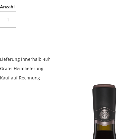
Anzahl
Lieferung innerhalb 48h
Gratis Heimlieferung.
Kauf auf Rechnung
Skip
to
the
end
of
the
images
gallery