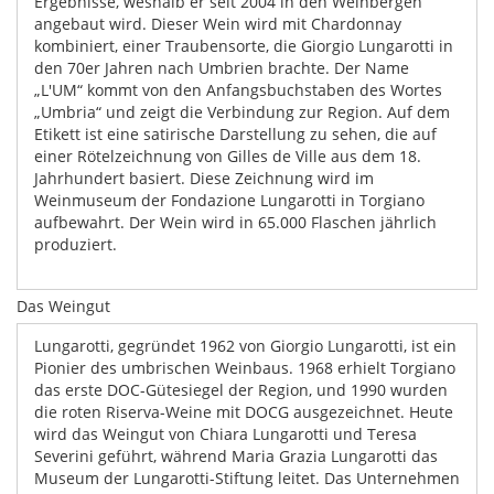
Ergebnisse, weshalb er seit 2004 in den Weinbergen
angebaut wird. Dieser Wein wird mit Chardonnay
kombiniert, einer Traubensorte, die Giorgio Lungarotti in
den 70er Jahren nach Umbrien brachte. Der Name
„L'UM“ kommt von den Anfangsbuchstaben des Wortes
„Umbria“ und zeigt die Verbindung zur Region. Auf dem
Etikett ist eine satirische Darstellung zu sehen, die auf
einer Rötelzeichnung von Gilles de Ville aus dem 18.
Jahrhundert basiert. Diese Zeichnung wird im
Weinmuseum der Fondazione Lungarotti in Torgiano
aufbewahrt. Der Wein wird in 65.000 Flaschen jährlich
produziert.
Das Weingut
Lungarotti, gegründet 1962 von Giorgio Lungarotti, ist ein
Pionier des umbrischen Weinbaus. 1968 erhielt Torgiano
das erste DOC-Gütesiegel der Region, und 1990 wurden
die roten Riserva-Weine mit DOCG ausgezeichnet. Heute
wird das Weingut von Chiara Lungarotti und Teresa
Severini geführt, während Maria Grazia Lungarotti das
Museum der Lungarotti-Stiftung leitet. Das Unternehmen