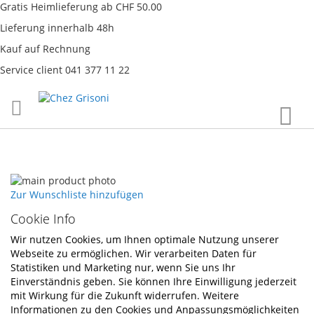
Gratis Heimlieferung ab CHF 50.00
Lieferung innerhalb 48h
Kauf auf Rechnung
Service client 041 377 11 22
Direkt
War
zum
Inhalt
Skip
to
Skip
Zur Wunschliste hinzufügen
the
to
Cookie Info
end
the
of
beginning
Wir nutzen Cookies, um Ihnen optimale Nutzung unserer
the
of
Webseite zu ermöglichen. Wir verarbeiten Daten für
images
the
Statistiken und Marketing nur, wenn Sie uns Ihr
gallery
images
Einverständnis geben. Sie können Ihre Einwilligung jederzeit
gallery
mit Wirkung für die Zukunft widerrufen. Weitere
Informationen zu den Cookies und Anpassungsmöglichkeiten