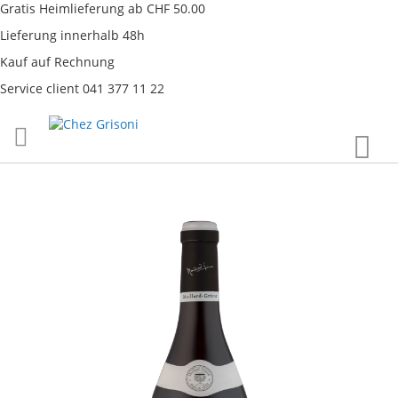
Gratis Heimlieferung ab CHF 50.00
Lieferung innerhalb 48h
Kauf auf Rechnung
Service client 041 377 11 22
Direkt
War
zum
Inhalt
Skip
to
the
end
of
the
images
gallery