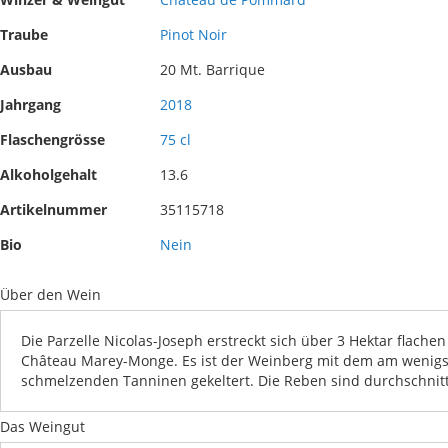
images
the
gallery
images
Traube
Pinot Noir
gallery
Ausbau
20 Mt. Barrique
Jahrgang
2018
Flaschengrösse
75 cl
Alkoholgehalt
13.6
Artikelnummer
35115718
Bio
Nein
Über den Wein
Die Parzelle Nicolas-Joseph erstreckt sich über 3 Hektar flache
Château Marey-Monge. Es ist der Weinberg mit dem am wenigst
schmelzenden Tanninen gekeltert. Die Reben sind durchschnittli
Das Weingut