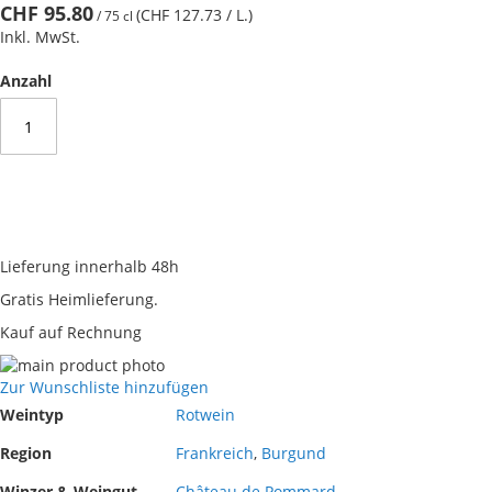
CHF 95.80
(CHF 127.73
/ L.
)
/
75 cl
Inkl. MwSt.
Anzahl
Lieferung innerhalb 48h
Gratis Heimlieferung.
Kauf auf Rechnung
Skip
to
Skip
Zur Wunschliste hinzufügen
the
to
Mehr
Weintyp
Rotwein
end
the
Informationen
of
beginning
Region
Frankreich
,
Burgund
the
of
Winzer & Weingut
Château de Pommard