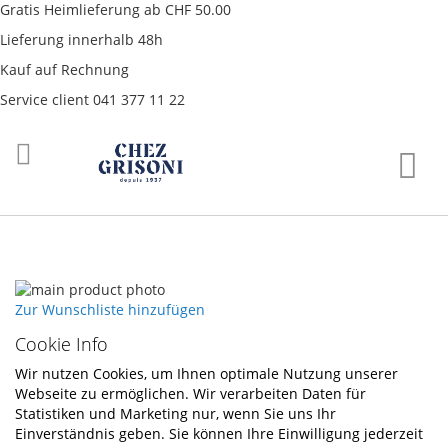
Gratis Heimlieferung ab CHF 50.00
Lieferung innerhalb 48h
Kauf auf Rechnung
Service client 041 377 11 22
Direkt
War
zum
Inhalt
Skip
to
Skip
Zur Wunschliste hinzufügen
the
to
Cookie Info
end
the
of
beginning
Wir nutzen Cookies, um Ihnen optimale Nutzung unserer
the
of
Webseite zu ermöglichen. Wir verarbeiten Daten für
images
the
Statistiken und Marketing nur, wenn Sie uns Ihr
gallery
images
Einverständnis geben. Sie können Ihre Einwilligung jederzeit