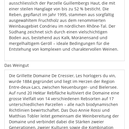
ausschliesslich der Parzelle Guillembergs Haut, die mit
einer steilen Hanglage von bis zu 52 % besticht. Die
Reben, gepflanzt im Jahr 1995, stammen aus sorgfältig
ausgewähltem Fruchtholz aus dem renommierten
Weinbaugebiet Condrieu im nördlichen Rhône-Tal. Der
Südhang zeichnet sich durch einen vielschichtigen
Boden aus, bestehend aus Kalk, Moränensand und
mergelhaltigem Geröll – ideale Bedingungen für die
Entstehung von komplexen und charaktervollen Weinen.
Das Weingut
Die Grillette Domaine De Cressier, Les horlogers du vin,
wurde 1884 gegründet und liegt im Herzen der Region
Entre-deux-Lacs, zwischen Neuenburger- und Bielersee.
Auf rund 20 Hektar Rebfläche kultiviert die Domaine eine
grosse Vielfalt von 14 verschiedenen Rebsorten auf 17
unterschiedlichen Parzellen – alle nach biodynamischen
Richtlinien bewirtschaftet. Das Duo Annie Rossi und
Matthias Tobler leitet gemeinsam die Weinbereitung der
Domaine und verbindet dabei die Stärken zweier
Generationen, zweier Kulturen sowie die Kombination