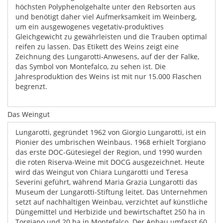
höchsten Polyphenolgehalte unter den Rebsorten aus
und benötigt daher viel Aufmerksamkeit im Weinberg,
um ein ausgewogenes vegetativ-produktives
Gleichgewicht zu gewährleisten und die Trauben optimal
reifen zu lassen. Das Etikett des Weins zeigt eine
Zeichnung des Lungarotti-Anwesens, auf der der Falke,
das Symbol von Montefalco, zu sehen ist. Die
Jahresproduktion des Weins ist mit nur 15.000 Flaschen
begrenzt.
Das Weingut
Lungarotti, gegründet 1962 von Giorgio Lungarotti, ist ein
Pionier des umbrischen Weinbaus. 1968 erhielt Torgiano
das erste DOC-Gütesiegel der Region, und 1990 wurden
die roten Riserva-Weine mit DOCG ausgezeichnet. Heute
wird das Weingut von Chiara Lungarotti und Teresa
Severini geführt, während Maria Grazia Lungarotti das
Museum der Lungarotti-Stiftung leitet. Das Unternehmen
setzt auf nachhaltigen Weinbau, verzichtet auf künstliche
Düngemittel und Herbizide und bewirtschaftet 250 ha in
Torgiano und 20 ha in Montefalco. Der Anbau umfasst 60