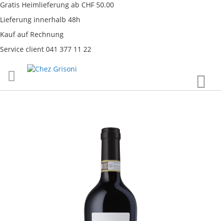
Gratis Heimlieferung ab CHF 50.00
Lieferung innerhalb 48h
Kauf auf Rechnung
Service client 041 377 11 22
Direkt
War
zum
Inhalt
Skip
to
the
end
of
the
images
gallery