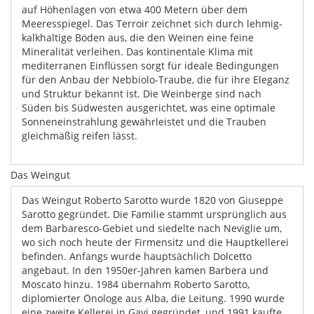
auf Höhenlagen von etwa 400 Metern über dem
Meeresspiegel. Das Terroir zeichnet sich durch lehmig-
kalkhaltige Böden aus, die den Weinen eine feine
Mineralität verleihen. Das kontinentale Klima mit
mediterranen Einflüssen sorgt für ideale Bedingungen
für den Anbau der Nebbiolo-Traube, die für ihre Eleganz
und Struktur bekannt ist. Die Weinberge sind nach
Süden bis Südwesten ausgerichtet, was eine optimale
Sonneneinstrahlung gewährleistet und die Trauben
gleichmäßig reifen lässt.
Das Weingut
Das Weingut Roberto Sarotto wurde 1820 von Giuseppe
Sarotto gegründet. Die Familie stammt ursprünglich aus
dem Barbaresco-Gebiet und siedelte nach Neviglie um,
wo sich noch heute der Firmensitz und die Hauptkellerei
befinden. Anfangs wurde hauptsächlich Dolcetto
angebaut. In den 1950er-Jahren kamen Barbera und
Moscato hinzu. 1984 übernahm Roberto Sarotto,
diplomierter Önologe aus Alba, die Leitung. 1990 wurde
eine zweite Kellerei in Gavi gegründet, und 1991 kaufte