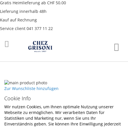
Gratis Heimlieferung ab CHF 50.00
Lieferung innerhalb 48h
Kauf auf Rechnung
Service client 041 377 11 22
Direkt
War
zum
Inhalt
Skip
to
Skip
Zur Wunschliste hinzufügen
the
to
Cookie Info
end
the
of
beginning
Wir nutzen Cookies, um Ihnen optimale Nutzung unserer
the
of
Webseite zu ermöglichen. Wir verarbeiten Daten für
images
the
Statistiken und Marketing nur, wenn Sie uns Ihr
gallery
images
Einverständnis geben. Sie können Ihre Einwilligung jederzeit