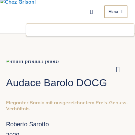
Direkt zum Inhal
Skip
to
Skip
the
to
Audace Barolo DOCG
end
the
of
beginning
the
of
images
the
Eleganter Barolo mit ausgezeichnetem Preis-Genuss-
Verhältnis
gallery
images
gallery
Roberto Sarotto