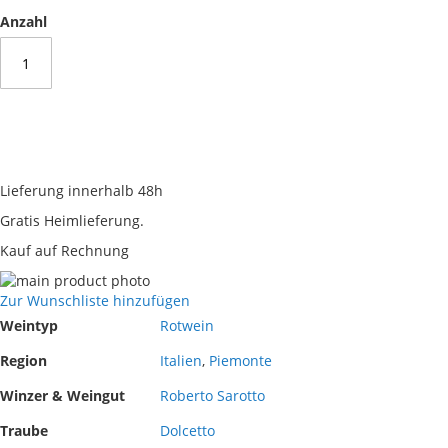
Anzahl
Lieferung innerhalb 48h
Gratis Heimlieferung.
Kauf auf Rechnung
Skip
to
Skip
Zur Wunschliste hinzufügen
the
to
Mehr
Weintyp
Rotwein
end
the
Informationen
of
beginning
Region
Italien
,
Piemonte
the
of
Winzer & Weingut
Roberto Sarotto
images
the
gallery
images
Traube
Dolcetto
gallery