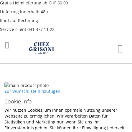
Gratis Heimlieferung ab CHF 50.00
Lieferung innerhalb 48h
Kauf auf Rechnung
Service client 041 377 11 22
Direkt
War
zum
Inhalt
Skip
to
Skip
Zur Wunschliste hinzufügen
the
to
Cookie Info
end
the
of
beginning
Wir nutzen Cookies, um Ihnen optimale Nutzung unserer
the
of
Webseite zu ermöglichen. Wir verarbeiten Daten für
images
the
Statistiken und Marketing nur, wenn Sie uns Ihr
gallery
images
Einverständnis geben. Sie können Ihre Einwilligung jederzeit