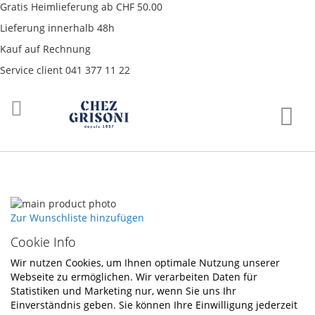
Gratis Heimlieferung ab CHF 50.00
Lieferung innerhalb 48h
Kauf auf Rechnung
Service client 041 377 11 22
Direkt
War
zum
Inhalt
Skip
to
Skip
Zur Wunschliste hinzufügen
the
to
Cookie Info
end
the
of
beginning
Wir nutzen Cookies, um Ihnen optimale Nutzung unserer
the
of
Webseite zu ermöglichen. Wir verarbeiten Daten für
images
the
Statistiken und Marketing nur, wenn Sie uns Ihr
gallery
images
Einverständnis geben. Sie können Ihre Einwilligung jederzeit