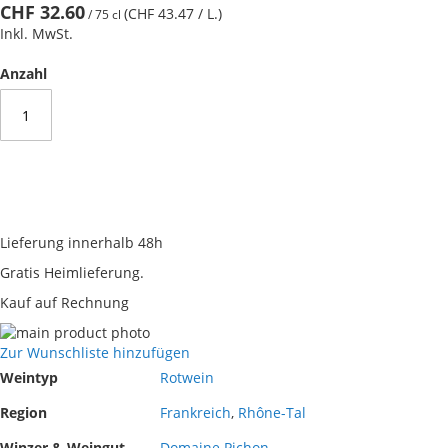
CHF 32.60
(CHF 43.47
/ L.
)
/
75 cl
Inkl. MwSt.
Anzahl
Lieferung innerhalb 48h
Gratis Heimlieferung.
Kauf auf Rechnung
Skip
to
Skip
Zur Wunschliste hinzufügen
the
to
Mehr
Weintyp
Rotwein
end
the
Informationen
of
beginning
Region
Frankreich
,
Rhône-Tal
the
of
Winzer & Weingut
Domaine Pichon