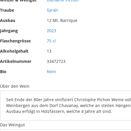
images
the
gallery
images
Traube
Syrah
gallery
Ausbau
12 Mt. Barrique
Jahrgang
2023
Flaschengrösse
75 cl
Alkoholgehalt
13
Artikelnummer
33472723
Bio
Nein
Über den Wein
Seit Ende der 80er Jahre vinifiziert Christophe Pichon Weine v
Weinbergen aus dem Dorf Chavanay, welche an steilen Hängen e
Ausbau erfolgt in Holzfässern, welche 4 Jahre alt sind.
Das Weingut