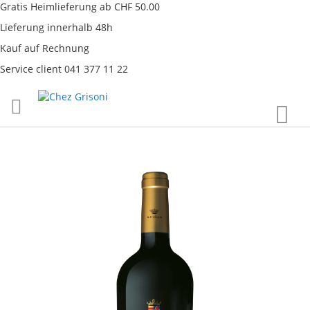
Gratis Heimlieferung ab CHF 50.00
Lieferung innerhalb 48h
Kauf auf Rechnung
Service client 041 377 11 22
Direkt
War
zum
Inhalt
Skip
to
the
end
of
the
images
gallery