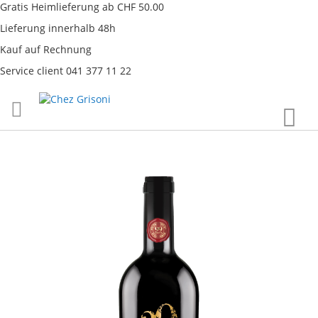
Gratis Heimlieferung ab CHF 50.00
Lieferung innerhalb 48h
Kauf auf Rechnung
Service client 041 377 11 22
Direkt
War
zum
Inhalt
Skip
to
the
end
of
the
images
gallery