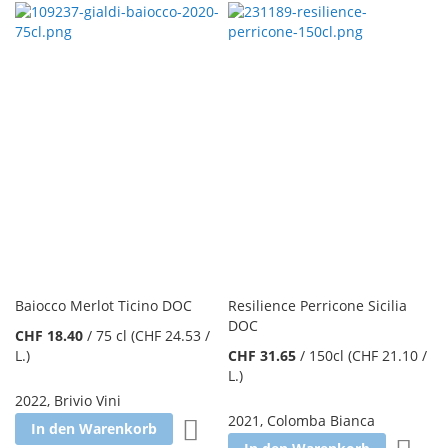
Baiocco Merlot Ticino DOC
Resilience Perricone Sicilia
DOC
CHF 18.40
/
75 cl
(CHF 24.53
/
L.
)
CHF 31.65
/
150cl
(CHF 21.10
/
L.
)
2022
,
Brivio Vini
2021
,
Colomba Bianca
Zur Wunschliste hinzufügen
In den Warenkorb
Zur W