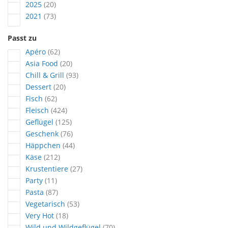
Artikel
2025
20
Artikel
2021
73
Passt zu
Artikel
Apéro
62
Artikel
Asia Food
20
Artikel
Chill & Grill
93
Artikel
Dessert
20
Artikel
Fisch
62
Artikel
Fleisch
424
Artikel
Geflügel
125
Artikel
Geschenk
76
Artikel
Häppchen
44
Artikel
Käse
212
Artikel
Krustentiere
27
Artikel
Party
11
Artikel
Pasta
87
Artikel
Vegetarisch
53
Artikel
Very Hot
18
Artikel
Wild und Wildgeflügel
70