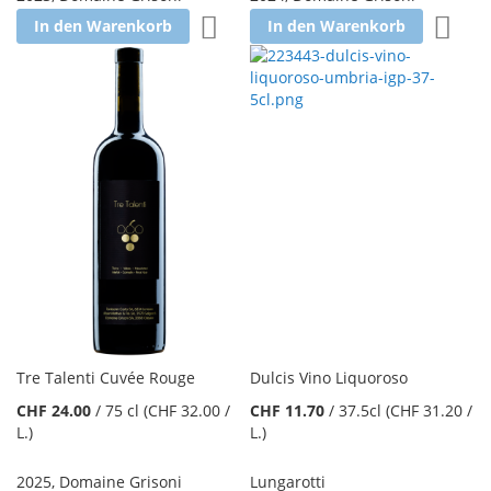
Zur Wunschliste hinzufügen
Zur W
In den Warenkorb
In den Warenkorb
Tre Talenti Cuvée Rouge
Dulcis Vino Liquoroso
CHF 24.00
/
75 cl
(CHF 32.00
/
CHF 11.70
/
37.5cl
(CHF 31.20
/
L.
)
L.
)
2025
,
Domaine Grisoni
Lungarotti