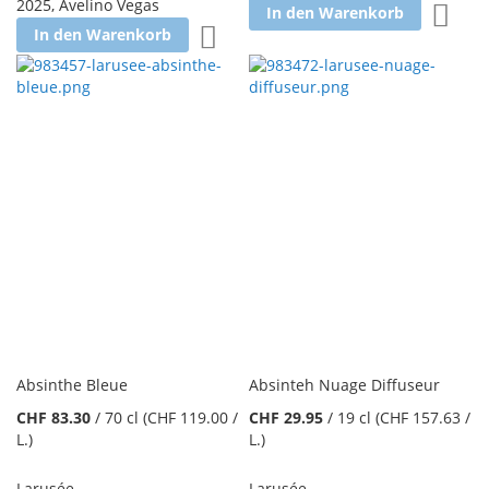
2025
,
Avelino Vegas
Zur W
In den Warenkorb
Zur Wunschliste hinzufügen
In den Warenkorb
Absinthe Bleue
Absinteh Nuage Diffuseur
CHF 83.30
/
70 cl
(CHF 119.00
/
CHF 29.95
/
19 cl
(CHF 157.63
/
L.
)
L.
)
Larusée
Larusée