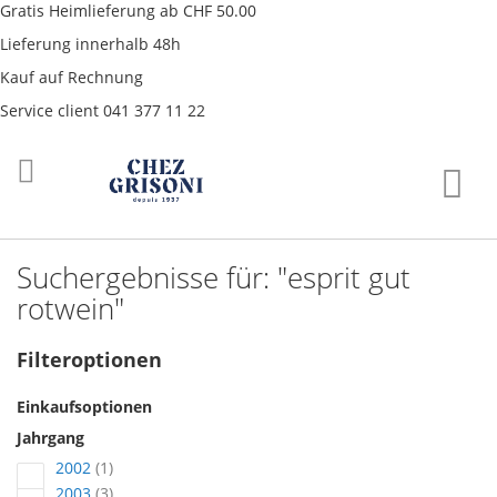
Gratis Heimlieferung ab CHF 50.00
Lieferung innerhalb 48h
Kauf auf Rechnung
Service client 041 377 11 22
Direkt
War
zum
Inhalt
Suchergebnisse für: "esprit gut
rotwein"
Filteroptionen
Einkaufsoptionen
Jahrgang
Artikel
2002
1
Artikel
2003
3