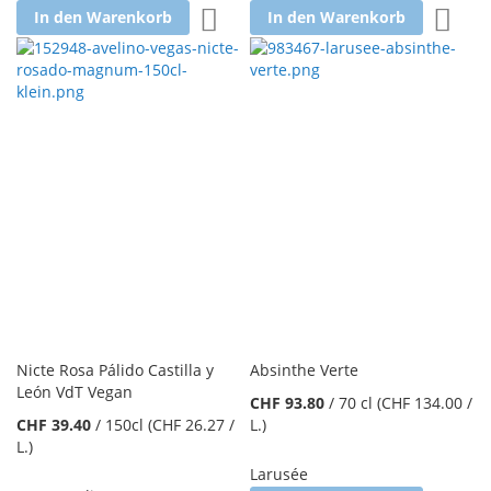
Zur Wunschliste hinzufügen
Zur W
In den Warenkorb
In den Warenkorb
Nicte Rosa Pálido Castilla y
Absinthe Verte
León VdT Vegan
CHF 93.80
/
70 cl
(CHF 134.00
/
CHF 39.40
/
150cl
(CHF 26.27
/
L.
)
L.
)
Larusée