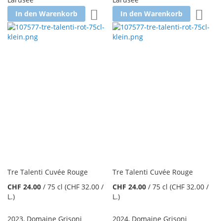
Zur Wunschliste hinzufügen
Zur W
In den Warenkorb
In den Warenkorb
Tre Talenti Cuvée Rouge
Tre Talenti Cuvée Rouge
CHF 24.00
/
75 cl
(CHF 32.00
/
CHF 24.00
/
75 cl
(CHF 32.00
/
L.
)
L.
)
2023
,
Domaine Grisoni
2024
,
Domaine Grisoni