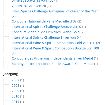
Artikel
Wine Spectator 93 von 100
1
Artikel
Vinum 94 Gold von 20
1
Inter. Spirits Challenge Armagnac Producer of the Year
Artikel
7
Artikel
Concours National de Paris Médaille d‘Or
2
Artikel
International Spirits Challenge Bronze von 0
1
Artikel
Concours Mondial de Bruxelles Grand Gold
2
Artikel
International Spirits Challenge Silver von 0
4
Arti
International Wine & Spirit Competition Gold von 100
2
International Wine & Spirit Competition Bronze von 100
Artikel
1
Artik
Concours des Vignerons Indépendants Silver Medal
1
Artik
Meninger's International Spirits Awards Gold Medal
1
Jahrgang
Artikel
2007
1
Artikel
2008
1
Artikel
2009
1
Artikel
2010
1
Artikel
2014
1