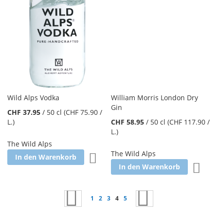
Wild Alps Vodka
William Morris London Dry
Gin
CHF 37.95
/
50 cl
(CHF 75.90
/
L.
)
CHF 58.95
/
50 cl
(CHF 117.90
/
L.
)
The Wild Alps
The Wild Alps
Zur Wunschliste hinzufügen
In den Warenkorb
Zur W
In den Warenkorb
Seite
Seite
Zurück
Seite
Seite
Seite
Sie lesen gerade Seite
Seite
Seite
Weiter
1
2
3
4
5