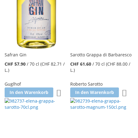
Safran Gin
Sarotto Grappa di Barbaresco
CHF 57.90
/
70 cl
(CHF 82.71
/
CHF 61.60
/
70 cl
(CHF 88.00
/
L.
)
L.
)
Guglhof
Roberto Sarotto
Zur Wunschliste hinzufügen
Zur W
In den Warenkorb
In den Warenkorb