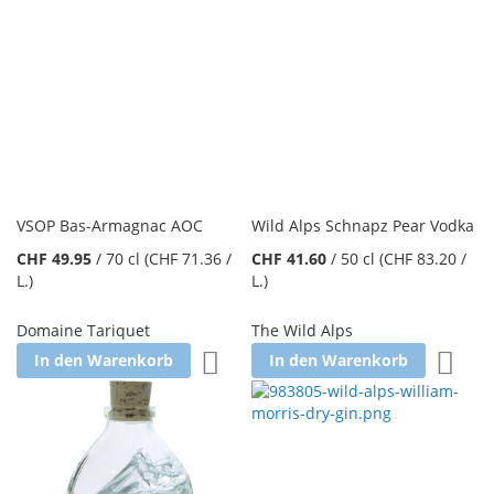
VSOP Bas-Armagnac AOC
Wild Alps Schnapz Pear Vodka
CHF 49.95
/
70 cl
(CHF 71.36
/
CHF 41.60
/
50 cl
(CHF 83.20
/
L.
)
L.
)
Domaine Tariquet
The Wild Alps
Zur Wunschliste hinzufügen
Zur W
In den Warenkorb
In den Warenkorb