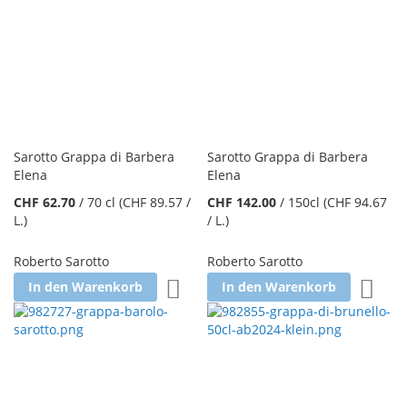
Sarotto Grappa di Barbera
Sarotto Grappa di Barbera
Elena
Elena
CHF 62.70
/
70 cl
(CHF 89.57
/
CHF 142.00
/
150cl
(CHF 94.67
L.
)
/ L.
)
Roberto Sarotto
Roberto Sarotto
Zur Wunschliste hinzufügen
Zur W
In den Warenkorb
In den Warenkorb