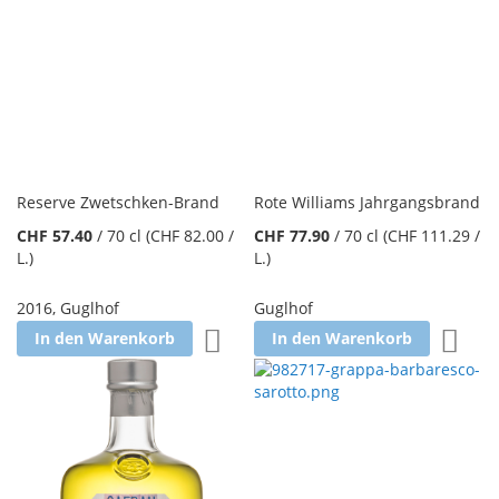
Reserve Zwetschken-Brand
Rote Williams Jahrgangsbrand
CHF 57.40
/
70 cl
(CHF 82.00
/
CHF 77.90
/
70 cl
(CHF 111.29
/
L.
)
L.
)
2016
,
Guglhof
Guglhof
Zur Wunschliste hinzufügen
Zur W
In den Warenkorb
In den Warenkorb