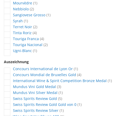
Artikel
Mourvèdre
1
Artikel
Nebbiolo
2
Artikel
Sangiovese Grosso
1
Artikel
Syrah
1
Artikel
Terret Noir
2
Artikel
Tinta Roriz
4
Artikel
Touriga Franca
4
Artikel
Touriga Nacional
2
Artikel
Ugni-Blanc
1
Auszeichnung
Artikel
Concours International de Lyon Or
1
Artikel
Concours Mondial de Bruxelles Gold
4
Art
International Wine & Spirit Competition Bronze Medal
1
Artikel
Mundus Vini Gold Medal
3
Artikel
Mundus Vini Silver Medal
1
Artikel
Swiss Spirits Review Gold
5
Artikel
Swiss Spirits Review Gold Gold von 0
1
Artikel
Swiss Spirits Review Silver
1