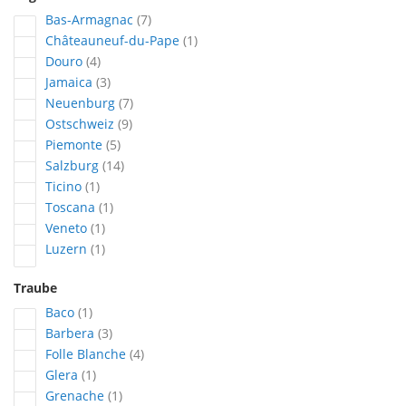
Artikel
Bas-Armagnac
7
Artikel
Châteauneuf-du-Pape
1
Artikel
Douro
4
Artikel
Jamaica
3
Artikel
Neuenburg
7
Artikel
Ostschweiz
9
Artikel
Piemonte
5
Artikel
Salzburg
14
Artikel
Ticino
1
Artikel
Toscana
1
Artikel
Veneto
1
Artikel
Luzern
1
Traube
Artikel
Baco
1
Artikel
Barbera
3
Artikel
Folle Blanche
4
Artikel
Glera
1
Artikel
Grenache
1