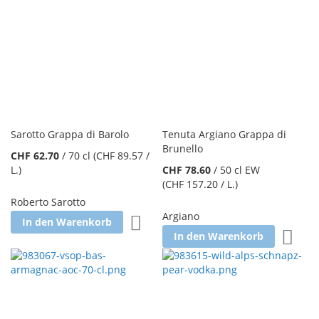
Sarotto Grappa di Barolo
Tenuta Argiano Grappa di
Brunello
CHF 62.70
/
70 cl
(CHF 89.57
/
L.
)
CHF 78.60
/
50 cl EW
(CHF 157.20
/ L.
)
Roberto Sarotto
Argiano
Zur Wunschliste hinzufügen
In den Warenkorb
Zur W
In den Warenkorb