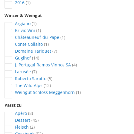
Artikel
2016
1
Winzer & Weingut
Artikel
Argiano
1
Artikel
Brivio Vini
1
Artikel
Châteauneuf-du-Pape
1
Artikel
Conte Collalto
1
Artikel
Domaine Tariquet
7
Artikel
Guglhof
14
Artikel
J. Portugal Ramos Vinhos SA
4
Artikel
Larusée
7
Artikel
Roberto Sarotto
5
Artikel
The Wild Alps
12
Artikel
Weingut Schloss Meggenhorn
1
Passt zu
Artikel
Apéro
8
Artikel
Dessert
45
Artikel
Fleisch
2
Artikel
Geschenk
52