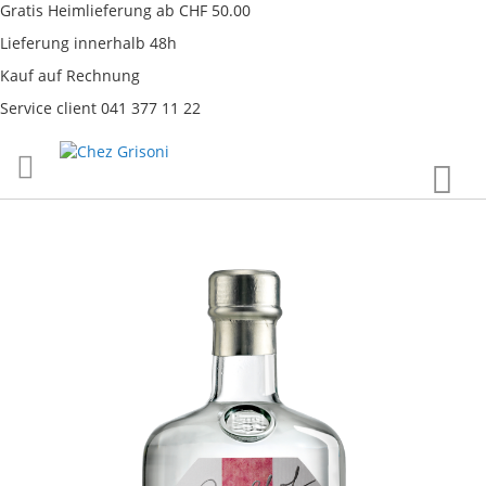
Gratis Heimlieferung ab CHF 50.00
Lieferung innerhalb 48h
Kauf auf Rechnung
Service client 041 377 11 22
Direkt
War
zum
Inhalt
Skip
to
the
end
of
the
images
gallery