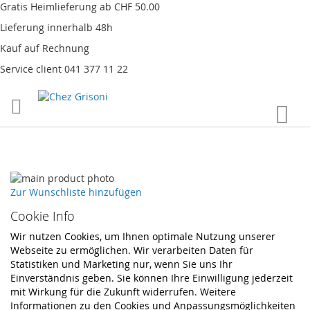
Gratis Heimlieferung ab CHF 50.00
Lieferung innerhalb 48h
Kauf auf Rechnung
Service client 041 377 11 22
Direkt
War
zum
Inhalt
Skip
to
Skip
Zur Wunschliste hinzufügen
the
to
Cookie Info
end
the
of
beginning
Wir nutzen Cookies, um Ihnen optimale Nutzung unserer
the
of
Webseite zu ermöglichen. Wir verarbeiten Daten für
images
the
Statistiken und Marketing nur, wenn Sie uns Ihr
gallery
images
Einverständnis geben. Sie können Ihre Einwilligung jederzeit
gallery
mit Wirkung für die Zukunft widerrufen. Weitere
Informationen zu den Cookies und Anpassungsmöglichkeiten