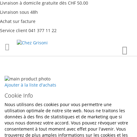
Livraison à domicile gratuite dès CHF 50.00
Livraison sous 48h
Achat sur facture
Service client 041 377 11 22
Aller
Mon
au
contenu
Passer
à
Passer
Ajouter à la liste d'achats
la
au
Cookie Info
fin
début
de
de
Nous utilisons des cookies pour vous permettre une
la
la
utilisation optimale de notre site web. Nous ne traitons les
galerie
Galerie
données à des fins de statistiques et de marketing que si
d’images
d’images
vous nous donnez votre accord. Vous pouvez révoquer votre
consentement à tout moment avec effet pour l'avenir. Vous
trouverez de plus amples informations sur les cookies et les