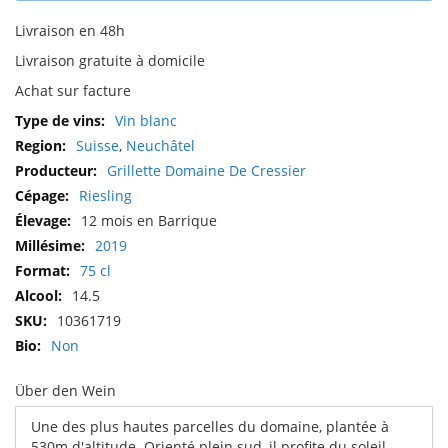
Livraison en 48h
Livraison gratuite à domicile
Achat sur facture
Plus
Vin blanc
d'infos
Suisse
,
Neuchâtel
Grillette Domaine De Cressier
Riesling
12 mois en Barrique
2019
75 cl
14.5
10361719
Non
Über den Wein
Une des plus hautes parcelles du domaine, plantée à
530m d'altitude. Orienté plein sud, il profite du soleil