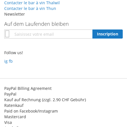
Contacter le bar à vin Thalwil
Contacter le bar à vin Thun
Newsletter
Auf dem Laufenden bleiben
Inscription
Inscription
à
notre
newsletter
Follow us!
:
ig
fb
PayPal Billing Agreement
PayPal
Kauf auf Rechnung (zzgl. 2.90 CHF Gebühr)
Ratenkauf
Paid on Facebook/Instagram
Mastercard
Visa