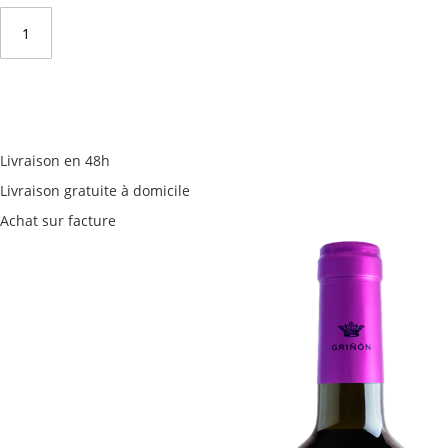
Livraison en 48h
Livraison gratuite à domicile
Achat sur facture
Passer
à
la
fin
de
la
galerie
d’images