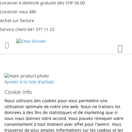
Livraison à domicile gratuite dès CHF 50.00
Livraison sous 48h
Achat sur facture
Service client 041 377 11 22
Aller
Mon
au
contenu
Passer
à
Passer
Ajouter à la liste d'achats
la
au
Cookie Info
fin
début
de
de
Nous utilisons des cookies pour vous permettre une
la
la
utilisation optimale de notre site web. Nous ne traitons les
galerie
Galerie
données à des fins de statistiques et de marketing que si
d’images
d’images
vous nous donnez votre accord. Vous pouvez révoquer votre
consentement à tout moment avec effet pour l'avenir. Vous
trouverez de plus amples informations sur les cookies et les