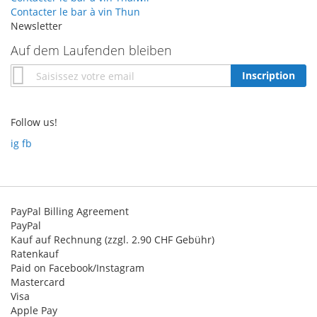
Contacter le bar à vin Thun
Newsletter
Auf dem Laufenden bleiben
Inscription
Inscription
à
notre
newsletter
Follow us!
:
ig
fb
PayPal Billing Agreement
PayPal
Kauf auf Rechnung (zzgl. 2.90 CHF Gebühr)
Ratenkauf
Paid on Facebook/Instagram
Mastercard
Visa
Apple Pay