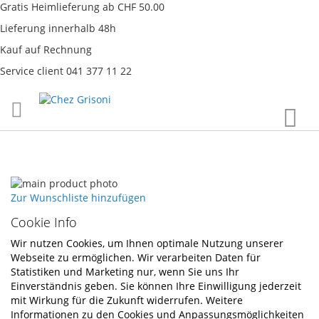
Gratis Heimlieferung ab CHF 50.00
Lieferung innerhalb 48h
Kauf auf Rechnung
Service client 041 377 11 22
Direkt
War
zum
Inhalt
Skip
to
Skip
Zur Wunschliste hinzufügen
the
to
Cookie Info
end
the
of
beginning
Wir nutzen Cookies, um Ihnen optimale Nutzung unserer
the
of
Webseite zu ermöglichen. Wir verarbeiten Daten für
images
the
Statistiken und Marketing nur, wenn Sie uns Ihr
gallery
images
Einverständnis geben. Sie können Ihre Einwilligung jederzeit
gallery
mit Wirkung für die Zukunft widerrufen. Weitere
Informationen zu den Cookies und Anpassungsmöglichkeiten