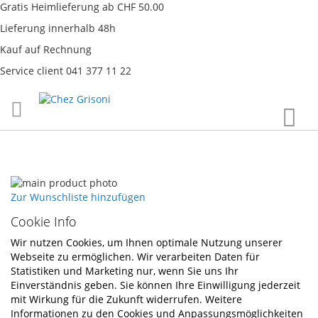
Gratis Heimlieferung ab CHF 50.00
Lieferung innerhalb 48h
Kauf auf Rechnung
Service client 041 377 11 22
Direkt
War
zum
Inhalt
Skip
to
Skip
Zur Wunschliste hinzufügen
the
to
Cookie Info
end
the
of
beginning
Wir nutzen Cookies, um Ihnen optimale Nutzung unserer
the
of
Webseite zu ermöglichen. Wir verarbeiten Daten für
images
the
Statistiken und Marketing nur, wenn Sie uns Ihr
gallery
images
Einverständnis geben. Sie können Ihre Einwilligung jederzeit
gallery
mit Wirkung für die Zukunft widerrufen. Weitere
Informationen zu den Cookies und Anpassungsmöglichkeiten