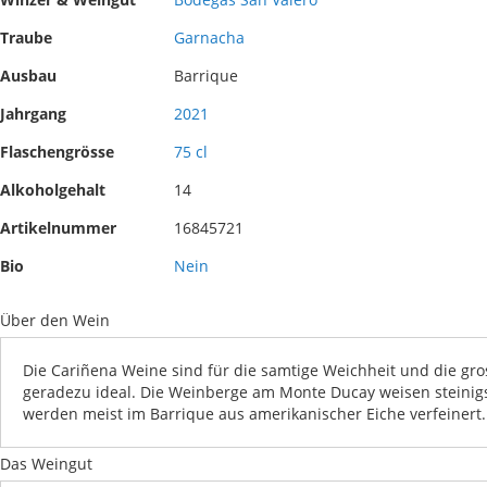
images
the
gallery
images
Traube
Garnacha
gallery
Ausbau
Barrique
Jahrgang
2021
Flaschengrösse
75 cl
Alkoholgehalt
14
Artikelnummer
16845721
Bio
Nein
Über den Wein
Die Cariñena Weine sind für die samtige Weichheit und die gro
geradezu ideal. Die Weinberge am Monte Ducay weisen steinigs
werden meist im Barrique aus amerikanischer Eiche verfeinert. 
Das Weingut