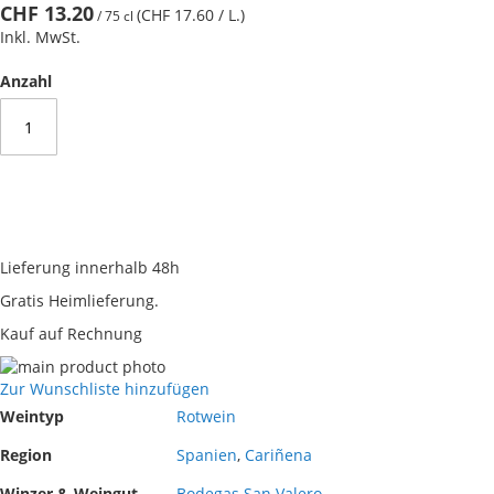
CHF 13.20
(CHF 17.60
/ L.
)
/
75 cl
Inkl. MwSt.
Anzahl
Lieferung innerhalb 48h
Gratis Heimlieferung.
Kauf auf Rechnung
Skip
to
Skip
Zur Wunschliste hinzufügen
the
to
Mehr
Weintyp
Rotwein
end
the
Informationen
of
beginning
Region
Spanien
,
Cariñena
the
of
Winzer & Weingut
Bodegas San Valero