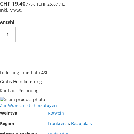
CHF 19.40
(CHF 25.87
/ L.
)
/
75 cl
Inkl. MwSt.
Anzahl
Lieferung innerhalb 48h
Gratis Heimlieferung.
Kauf auf Rechnung
Skip
to
Skip
Zur Wunschliste hinzufügen
the
to
Mehr
Weintyp
Rotwein
end
the
Informationen
of
beginning
Region
Frankreich
,
Beaujolais
the
of
Winzer & Weingut
Louis Tête