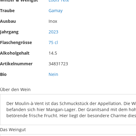
images
the
gallery
images
Traube
Gamay
gallery
Ausbau
Inox
Jahrgang
2023
Flaschengrösse
75 cl
Alkoholgehalt
14.5
Artikelnummer
34831723
Bio
Nein
Über den Wein
Der Moulin-à-Vent ist das Schmuckstück der Appellation. Die
befanden sich hier Mangan-Lager. Der Granitsand mit dem hoh
betörende frische Frucht. Hier liegt der besondere Charme die
Das Weingut