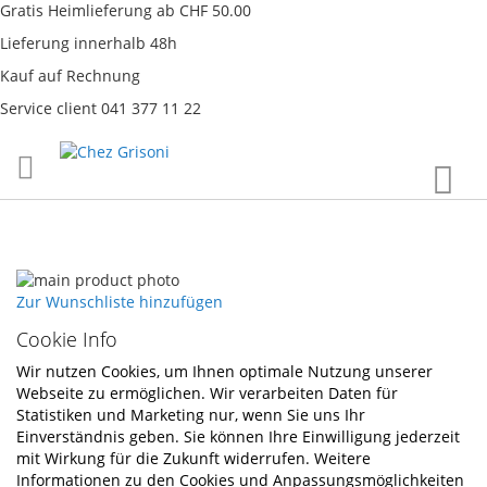
Gratis Heimlieferung ab CHF 50.00
Lieferung innerhalb 48h
Kauf auf Rechnung
Service client 041 377 11 22
Direkt
War
zum
Inhalt
Skip
to
Skip
Zur Wunschliste hinzufügen
the
to
Cookie Info
end
the
of
beginning
Wir nutzen Cookies, um Ihnen optimale Nutzung unserer
the
of
Webseite zu ermöglichen. Wir verarbeiten Daten für
images
the
Statistiken und Marketing nur, wenn Sie uns Ihr
gallery
images
Einverständnis geben. Sie können Ihre Einwilligung jederzeit
gallery
mit Wirkung für die Zukunft widerrufen. Weitere
Informationen zu den Cookies und Anpassungsmöglichkeiten