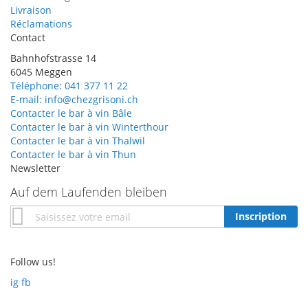
Livraison
Réclamations
Contact
Bahnhofstrasse 14
6045 Meggen
Téléphone: 041 377 11 22
E-mail: info@chezgrisoni.ch
Contacter le bar à vin Bâle
Contacter le bar à vin Winterthour
Contacter le bar à vin Thalwil
Contacter le bar à vin Thun
Newsletter
Auf dem Laufenden bleiben
Inscription
Inscription
à
notre
newsletter
Follow us!
:
ig
fb