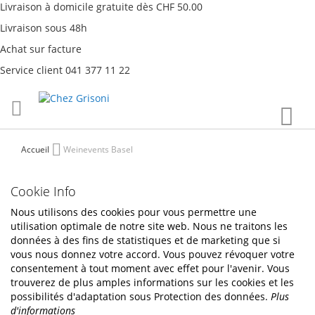
Livraison à domicile gratuite dès CHF 50.00
Livraison sous 48h
Achat sur facture
Service client 041 377 11 22
Aller
Mon
au
contenu
Accueil
Weinevents Basel
Cookie Info
Nous utilisons des cookies pour vous permettre une
utilisation optimale de notre site web. Nous ne traitons les
données à des fins de statistiques et de marketing que si
vous nous donnez votre accord. Vous pouvez révoquer votre
consentement à tout moment avec effet pour l'avenir. Vous
trouverez de plus amples informations sur les cookies et les
possibilités d'adaptation sous Protection des données.
Plus
d'informations