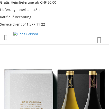
Gratis Heimlieferung ab CHF 50.00
Lieferung innerhalb 48h
Kauf auf Rechnung
Service client 041 377 11 22
Direkt
War
zum
Inhalt
Skip
to
the
end
of
the
images
gallery