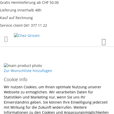
Gratis Heimlieferung ab CHF 50.00
Lieferung innerhalb 48h
Kauf auf Rechnung
Service client 041 377 11 22
Direkt
War
zum
Inhalt
Skip
to
Skip
Zur Wunschliste hinzufügen
the
to
Cookie Info
end
the
of
beginning
Wir nutzen Cookies, um Ihnen optimale Nutzung unserer
the
of
Webseite zu ermöglichen. Wir verarbeiten Daten für
images
the
Statistiken und Marketing nur, wenn Sie uns Ihr
gallery
images
Einverständnis geben. Sie können Ihre Einwilligung jederzeit
gallery
mit Wirkung für die Zukunft widerrufen. Weitere
Informationen zu den Cookies und Anpassungsmöglichkeiten