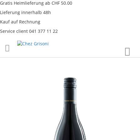
Gratis Heimlieferung ab CHF 50.00
Lieferung innerhalb 48h
Kauf auf Rechnung
Service client 041 377 11 22
Direkt
War
zum
Inhalt
Skip
to
the
end
of
the
images
gallery