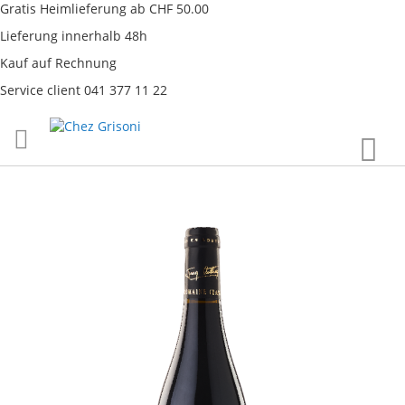
Gratis Heimlieferung ab CHF 50.00
Lieferung innerhalb 48h
Kauf auf Rechnung
Service client 041 377 11 22
Direkt
War
zum
Inhalt
Skip
to
the
end
of
the
images
gallery