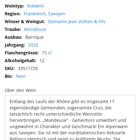
Mehr
Rotwein
Informationen
Frankreich
,
Savoyen
Domaine Jean Vullien & Fils
Mondeuse
Barrique
2020
75 cl
12
33511720
Nein
Über den Wein
Entlang des Laufs der Rhône gibt es insgesamt 17
eigenständige Gemeinden, sogenannte Crus, die
tatsächlich recht unterschiedliche Weinstile
hervorbringen. „Mondeuse“ - Geheimnis umwittert und
ungewohnt in Charakter und Geschmack! Ein Alpenwein
aus Savoyen. Sie ist mit der norditalienischen Rebsorte
Refosco identisch und neigt zu kräftigem Wuchs. Die