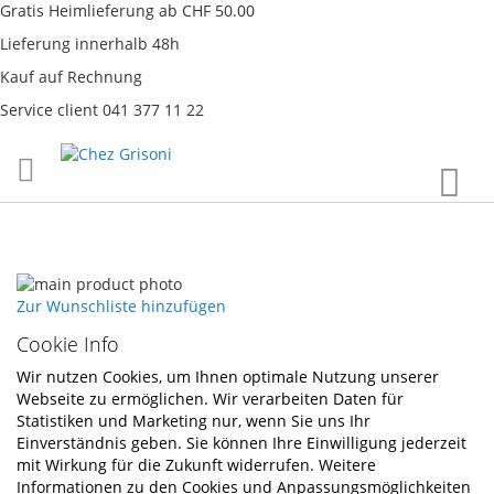
Gratis Heimlieferung ab CHF 50.00
Lieferung innerhalb 48h
Kauf auf Rechnung
Service client 041 377 11 22
Direkt
War
zum
Inhalt
Skip
to
Skip
Zur Wunschliste hinzufügen
the
to
Cookie Info
end
the
of
beginning
Wir nutzen Cookies, um Ihnen optimale Nutzung unserer
the
of
Webseite zu ermöglichen. Wir verarbeiten Daten für
images
the
Statistiken und Marketing nur, wenn Sie uns Ihr
gallery
images
Einverständnis geben. Sie können Ihre Einwilligung jederzeit
gallery
mit Wirkung für die Zukunft widerrufen. Weitere
Informationen zu den Cookies und Anpassungsmöglichkeiten