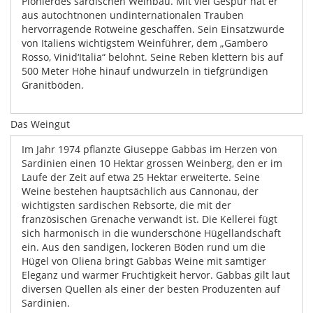
Pionierdes sardischen Weinbau. Mit viel Gespür hat er
aus autochtnonen undinternationalen Trauben
hervorragende Rotweine geschaffen. Sein Einsatzwurde
von Italiens wichtigstem Weinführer, dem „Gambero
Rosso, Vinid‘Italia“ belohnt. Seine Reben klettern bis auf
500 Meter Höhe hinauf undwurzeln in tiefgründigen
Granitböden.
Das Weingut
Im Jahr 1974 pflanzte Giuseppe Gabbas im Herzen von
Sardinien einen 10 Hektar grossen Weinberg, den er im
Laufe der Zeit auf etwa 25 Hektar erweiterte. Seine
Weine bestehen hauptsächlich aus Cannonau, der
wichtigsten sardischen Rebsorte, die mit der
französischen Grenache verwandt ist. Die Kellerei fügt
sich harmonisch in die wunderschöne Hügellandschaft
ein. Aus den sandigen, lockeren Böden rund um die
Hügel von Oliena bringt Gabbas Weine mit samtiger
Eleganz und warmer Fruchtigkeit hervor. Gabbas gilt laut
diversen Quellen als einer der besten Produzenten auf
Sardinien.