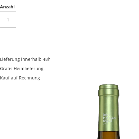
Anzahl
Lieferung innerhalb 48h
Gratis Heimlieferung.
Kauf auf Rechnung
Skip
to
the
end
of
the
images
gallery