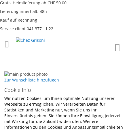
Gratis Heimlieferung ab CHF 50.00
Lieferung innerhalb 48h
Kauf auf Rechnung
Service client 041 377 11 22
Direkt
War
zum
Inhalt
Skip
to
Skip
Zur Wunschliste hinzufügen
the
to
Cookie Info
end
the
of
beginning
Wir nutzen Cookies, um Ihnen optimale Nutzung unserer
the
of
Webseite zu ermöglichen. Wir verarbeiten Daten für
images
the
Statistiken und Marketing nur, wenn Sie uns Ihr
gallery
images
Einverständnis geben. Sie können Ihre Einwilligung jederzeit
gallery
mit Wirkung für die Zukunft widerrufen. Weitere
Informationen zu den Cookies und Anpassungsmöglichkeiten