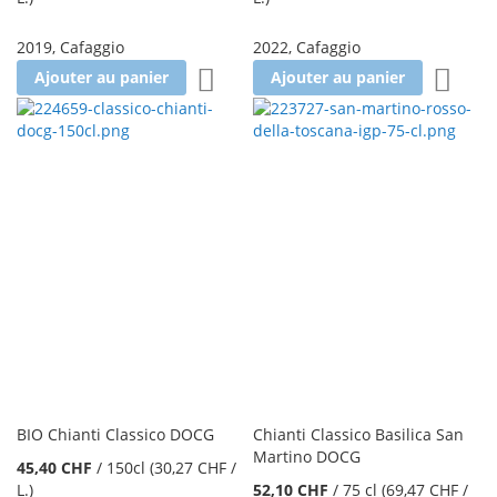
2019
,
Cafaggio
2022
,
Cafaggio
Ajouter à la liste d'achats
Ajoute
Ajouter au panier
Ajouter au panier
BIO Chianti Classico DOCG
Chianti Classico Basilica San
Martino DOCG
45,40 CHF
/
150cl
(30,27 CHF
/
L.
)
52,10 CHF
/
75 cl
(69,47 CHF
/