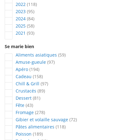
articles
2022
118
articles
2023
95
articles
2024
84
articles
2025
58
articles
2021
93
Se marie bien
articles
Aliments asiatiques
59
articles
Amuse-gueule
97
articles
Apéro
194
articles
Cadeau
158
articles
Chill & Grill
97
articles
Crustacés
89
articles
Dessert
81
articles
Fête
43
articles
Fromage
278
articles
Gibier et volaille sauvage
72
articles
Pâtes alimentaires
118
articles
Poisson
189