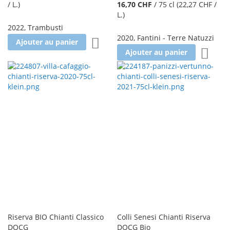
/ L.
)
16,70 CHF
/
75 cl
(22,27 CHF
/
L.
)
2022
,
Trambusti
2020
,
Fantini - Terre Natuzzi
Ajouter à la liste d'achats
Ajouter au panier
Ajoute
Ajouter au panier
Riserva BIO Chianti Classico
Colli Senesi Chianti Riserva
DOCG
DOCG Bio