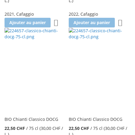
L.
)
L.
)
2021
,
Cafaggio
2022
,
Cafaggio
Ajouter à la liste d'achats
Ajoute
Ajouter au panier
Ajouter au panier
BIO Chianti Classico DOCG
BIO Chianti Classico DOCG
22,50 CHF
/
75 cl
(30,00 CHF
/
22,50 CHF
/
75 cl
(30,00 CHF
/
L.
)
L.
)