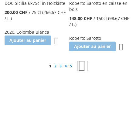
DOC Sicilia 6x75cl in Holzkiste
Roberto Sarotto en caisse en
bois
200,00 CHF
/
75 cl
(266,67 CHF
/ L.
)
148,00 CHF
/
150cl
(98,67 CHF
/ L.
)
2020
,
Colomba Bianca
Roberto Sarotto
Ajouter à la liste d'achats
Ajouter au panier
Ajoute
Ajouter au panier
Page
Vous lisez actuellement la page
Page
Page
Page
Page
Page
Suivant
1
2
3
4
5