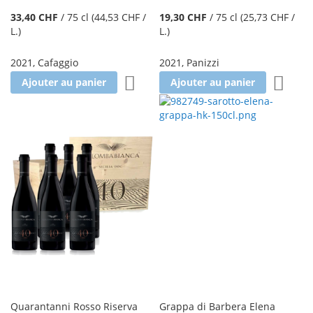
33,40 CHF
/
75 cl
(44,53 CHF
/
19,30 CHF
/
75 cl
(25,73 CHF
/
L.
)
L.
)
2021
,
Cafaggio
2021
,
Panizzi
Ajouter à la liste d'achats
Ajoute
Ajouter au panier
Ajouter au panier
Quarantanni Rosso Riserva
Grappa di Barbera Elena