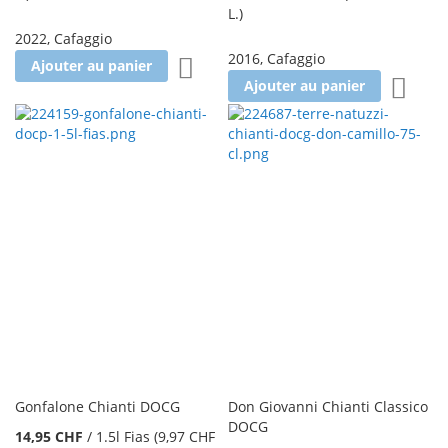
L.
)
2022
,
Cafaggio
2016
,
Cafaggio
Ajouter à la liste d'achats
Ajouter au panier
Ajoute
Ajouter au panier
Gonfalone Chianti DOCG
Don Giovanni Chianti Classico
DOCG
14,95 CHF
/
1.5l Fias
(9,97 CHF