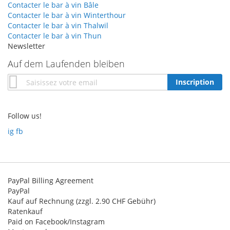
Contacter le bar à vin Bâle
Contacter le bar à vin Winterthour
Contacter le bar à vin Thalwil
Contacter le bar à vin Thun
Newsletter
Auf dem Laufenden bleiben
Inscription
Inscription
à
notre
newsletter
Follow us!
:
ig
fb
PayPal Billing Agreement
PayPal
Kauf auf Rechnung (zzgl. 2.90 CHF Gebühr)
Ratenkauf
Paid on Facebook/Instagram