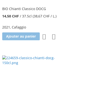
BIO Chianti Classico DOCG
14,50 CHF
/
37.5cl
(38,67 CHF
/ L.
)
2021
,
Cafaggio
Ajouter
Ajouter
Ajouter au panier
à
au
la
comparateur
liste
d'achats