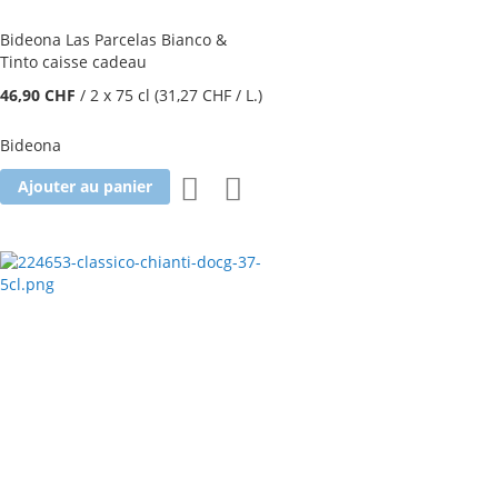
Bideona Las Parcelas Bianco &
Tinto caisse cadeau
46,90 CHF
/
2 x 75 cl
(31,27 CHF
/ L.
)
Bideona
Ajouter
Ajouter
Ajouter au panier
à
au
la
comparateur
liste
d'achats