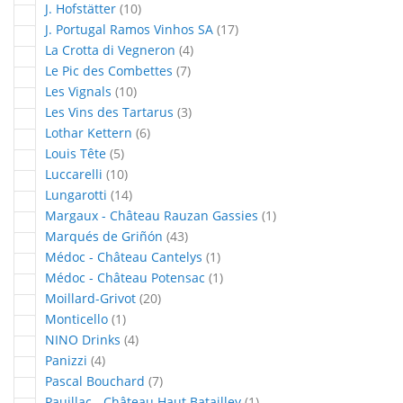
articles
J. Hofstätter
10
articles
J. Portugal Ramos Vinhos SA
17
articles
La Crotta di Vegneron
4
articles
Le Pic des Combettes
7
articles
Les Vignals
10
articles
Les Vins des Tartarus
3
articles
Lothar Kettern
6
articles
Louis Tête
5
articles
Luccarelli
10
articles
Lungarotti
14
article
Margaux - Château Rauzan Gassies
1
articles
Marqués de Griñón
43
article
Médoc - Château Cantelys
1
article
Médoc - Château Potensac
1
articles
Moillard-Grivot
20
article
Monticello
1
articles
NINO Drinks
4
articles
Panizzi
4
articles
Pascal Bouchard
7
article
Pauillac - Château Haut Batailley
1