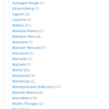
article
Humagne Rouge
1
article
Johannisberg
1
articles
Lagrein
2
article
Loureiro
1
articles
Malbec
21
article
Malvasia Bianca
1
articles
Malvasia Nera
8
article
Malvoisie
1
article
Manzoni Moscato
1
article
Marsanne
1
article
Marselan
1
article
Mazuelo
1
articles
Merlot
89
articles
Monastrell
3
articles
Mondeuse
2
articles
Montepulciano d'Abruzzo
11
articles
Moscato Bianco
6
articles
Mourvèdre
16
articles
Müller-Thurgau
2
articles