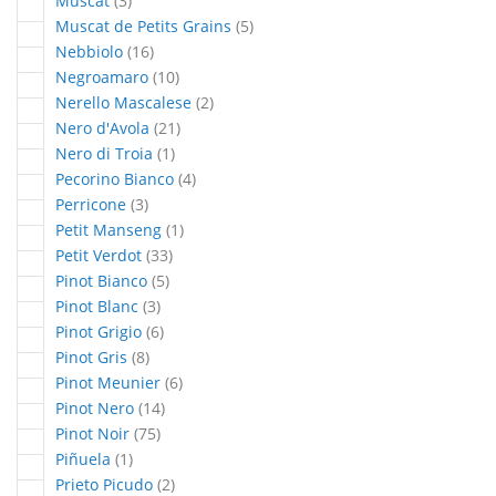
Muscat
3
articles
Muscat de Petits Grains
5
articles
Nebbiolo
16
articles
Negroamaro
10
articles
Nerello Mascalese
2
articles
Nero d'Avola
21
article
Nero di Troia
1
articles
Pecorino Bianco
4
articles
Perricone
3
article
Petit Manseng
1
articles
Petit Verdot
33
articles
Pinot Bianco
5
articles
Pinot Blanc
3
articles
Pinot Grigio
6
articles
Pinot Gris
8
articles
Pinot Meunier
6
articles
Pinot Nero
14
articles
Pinot Noir
75
article
Piñuela
1
articles
Prieto Picudo
2