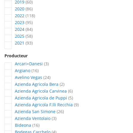
articles
2019
60
articles
2020
86
articles
2022
118
articles
2023
95
articles
2024
84
articles
2025
58
articles
2021
93
Producteur
articles
Arcari+Danesi
3
articles
Argiano
16
articles
Avelino Vegas
24
articles
Azienda Agricola Bera
2
articles
Azienda Agricola Carvinea
6
articles
Azienda Agricola de Puppi
5
articles
Azienda Agricola F.lli Recchia
9
articles
Azienda San Simone
26
articles
Azienda Ventolaio
3
articles
Bideona
16
articles
Bodegas Carchelo
4