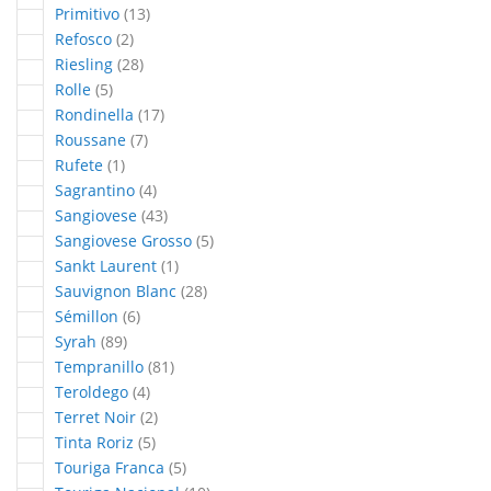
articles
Primitivo
13
articles
Refosco
2
articles
Riesling
28
articles
Rolle
5
articles
Rondinella
17
articles
Roussane
7
article
Rufete
1
articles
Sagrantino
4
articles
Sangiovese
43
articles
Sangiovese Grosso
5
article
Sankt Laurent
1
articles
Sauvignon Blanc
28
articles
Sémillon
6
articles
Syrah
89
articles
Tempranillo
81
articles
Teroldego
4
articles
Terret Noir
2
articles
Tinta Roriz
5
articles
Touriga Franca
5