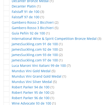
article
Decanter Bronze Medal
1
article
Decanter Platin
1
articles
Falstaff 91 de 100
3
article
Falstaff 97 de 100
1
articles
Gambero Rosso 2 Bicchieri
2
articles
Gambero Rosso 3 Bicchieri
5
article
Guía Peñín 92 de 100
1
art
International Wine & Spirit Competition Bronze Medal
3
article
JamesSuckling.com 91 de 100
1
articles
JamesSuckling.com 92 de 100
2
articles
JamesSuckling.com 93 de 100
2
article
JamesSuckling.com 97 de 100
1
articles
Luca Maroni Vini Italiani 99 de 100
7
articles
Mundus Vini Gold Medal
5
article
Mundus Vini Grand Gold Medal
1
articles
Mundus Vini Silver Medal
5
article
Robert Parker 94 de 100
1
articles
Robert Parker 95 de 100
2
article
Robert Parker 96 de 100
1
article
Wine Advocate 93 de 100
1