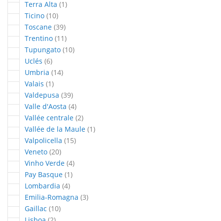
article
Terra Alta
1
articles
Ticino
10
articles
Toscane
39
articles
Trentino
11
articles
Tupungato
10
articles
Uclés
6
articles
Umbria
14
article
Valais
1
articles
Valdepusa
39
articles
Valle d'Aosta
4
articles
Vallée centrale
2
article
Vallée de la Maule
1
articles
Valpolicella
15
articles
Veneto
20
articles
Vinho Verde
4
article
Pay Basque
1
articles
Lombardia
4
articles
Emilia-Romagna
3
articles
Gaillac
10
articles
Lisboa
2