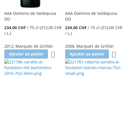
AAA Dominio de Valdepusa
AAA Dominio de Valdepusa
DO
DO
234,00 CHF
/
75 cl
(312,00 CHF
234,00 CHF
/
75 cl
(312,00 CHF
/ L.
)
/ L.
)
2012
,
Marqués de Griñón
2008
,
Marqués de Griñón
Ajouter à la liste d'achats
Ajoute
Ajouter au panier
Ajouter au panier