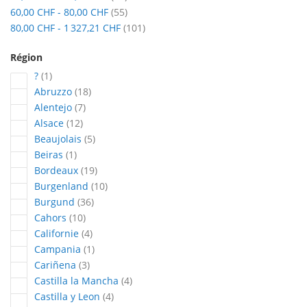
articles
60,00 CHF
-
80,00 CHF
55
articles
80,00 CHF
-
1 327,21 CHF
101
Région
article
?
1
articles
Abruzzo
18
articles
Alentejo
7
articles
Alsace
12
articles
Beaujolais
5
article
Beiras
1
articles
Bordeaux
19
articles
Burgenland
10
articles
Burgund
36
articles
Cahors
10
articles
Californie
4
article
Campania
1
articles
Cariñena
3
articles
Castilla la Mancha
4
articles
Castilla y Leon
4