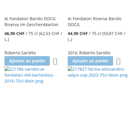
Ai Fondatori Barolo DOCG
Ai Fondatori Riserva Barolo
Riserva im Geschenkkarton
DOCG
46,90 CHF
/
75 cl
(62,53 CHF
/
44,90 CHF
/
75 cl
(59,87 CHF
/
L.
)
L.
)
Roberto Sarotto
2016
,
Roberto Sarotto
Ajouter à la liste d'achats
Ajoute
Ajouter au panier
Ajouter au panier