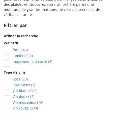
des plaisirs et découvrez votre vin préféré parmi une
multitude de grandes marques, de conseils secrets et de
véritables raretés.
Filtrer par
Affiner la recherche
Weinstil
articles
fort
143
articles
lumière
12
articles
moyennement corsé
4
Type de vins
articles
Rosé
28
articles
Spiritueux
2
articles
Vin blanc
205
articles
Vin doux
14
articles
Vin mousseux
76
articles
Vin rouge
500