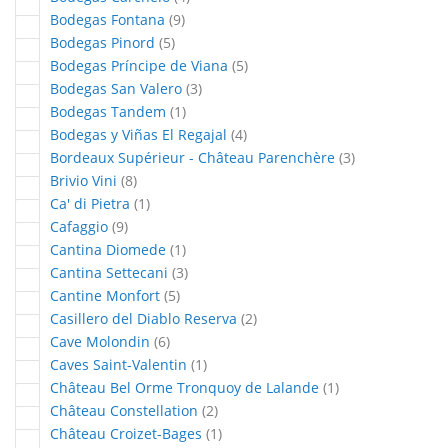
articles
Bodegas Fontana
9
articles
Bodegas Pinord
5
articles
Bodegas Príncipe de Viana
5
articles
Bodegas San Valero
3
article
Bodegas Tandem
1
articles
Bodegas y Viñas El Regajal
4
articles
Bordeaux Supérieur - Château Parenchère
3
articles
Brivio Vini
8
article
Ca' di Pietra
1
articles
Cafaggio
9
article
Cantina Diomede
1
articles
Cantina Settecani
3
articles
Cantine Monfort
5
articles
Casillero del Diablo Reserva
2
articles
Cave Molondin
6
article
Caves Saint-Valentin
1
article
Château Bel Orme Tronquoy de Lalande
1
articles
Château Constellation
2
article
Château Croizet-Bages
1