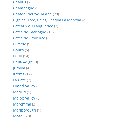
articles
Chablis
7
articles
Champagne
9
articles
Châteauneuf-du-Pape
20
articles
Cigales, Toro, Uclés, Castilla La Mancha
4
articles
Coteaux du Languedoc
3
articles
Côtes de Gascogne
13
articles
Côtes de Provence
6
articles
Diverse
9
articles
Douro
5
articles
Friuli
14
articles
Haut-Adige
9
articles
Jumilla
4
articles
Krems
12
articles
La Côte
2
articles
LimarÍ Valley
3
articles
Madrid
5
articles
Maipo Valley
5
articles
Maremma
3
article
Marlborough
1
articles
Mosel
23