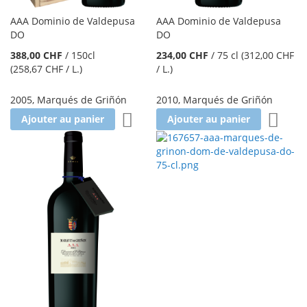
AAA Dominio de Valdepusa
AAA Dominio de Valdepusa
DO
DO
388,00 CHF
/
150cl
234,00 CHF
/
75 cl
(312,00 CHF
(258,67 CHF
/ L.
)
/ L.
)
2005
,
Marqués de Griñón
2010
,
Marqués de Griñón
Ajouter à la liste d'achats
Ajoute
Ajouter au panier
Ajouter au panier