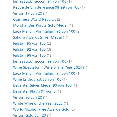
article
JamesSuckling.com 94 von 100
1
article
Revue de Vin de France 98-99 von 100
1
article
Vinum 17 von 20
1
articles
Guinness World Records
2
article
Mondial des Pinots Gold Medal
1
articles
Luca Maroni Vini Italiani 96 von 100
2
article
Sakura Awards Silver Medal
1
articles
Falstaff 95 von 100
2
articles
Falstaff 92 von 100
3
article
Falstaff 98 von 100
1
article
JamesSuckling.com 99 von 100
1
article
Wine Spectator – Wine of the Year 2024
1
article
Luca Maroni Vini Italiani 94 von 100
1
article
Wine Enthusiast 88 von 100
1
article
Decanter Silver Medal 90 von 100
1
article
Decanter Platin 97 von 0
1
article
Vinum 90 von 20
1
article
White Wine of the Year 2025
1
articles
World Alcohol-Free Awards Gold
2
article
Vinum Gold von 20
1