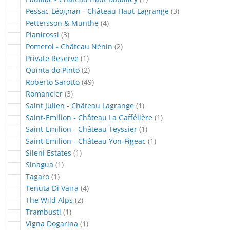
articles
Pessac-Léognan - Château Haut-Lagrange
3
articles
Pettersson & Munthe
4
articles
Pianirossi
3
articles
Pomerol - Château Nénin
2
article
Private Reserve
1
articles
Quinta do Pinto
2
articles
Roberto Sarotto
49
articles
Romancier
3
article
Saint Julien - Château Lagrange
1
article
Saint-Emilion - Château La Gaffélière
1
article
Saint-Emilion - Château Teyssier
1
article
Saint-Emilion - Château Yon-Figeac
1
article
Sileni Estates
1
article
Sinagua
1
article
Tagaro
1
articles
Tenuta Di Vaira
4
articles
The Wild Alps
2
article
Trambusti
1
article
Vigna Dogarina
1