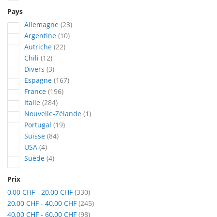
Pays
articles
Allemagne
23
articles
Argentine
10
articles
Autriche
22
articles
Chili
12
articles
Divers
3
articles
Espagne
167
articles
France
196
articles
Italie
284
article
Nouvelle-Zélande
1
articles
Portugal
19
articles
Suisse
84
articles
USA
4
articles
Suède
4
Prix
articles
0,00 CHF
-
20,00 CHF
330
articles
20,00 CHF
-
40,00 CHF
245
articles
40,00 CHF
-
60,00 CHF
98