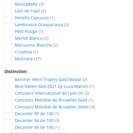
articles
Muscadelle
3
articles
Loin de l'oeil
2
article
Nerello Capuccio
1
articles
Lambrusco Grasparossa
3
article
Petit Rouge
1
articles
Merlot Bianco
2
articles
Marsanne Blanche
2
article
Croatina
1
articles
Molinara
17
Distinction
articles
Berliner Wein Trophy Gold Medal
2
article
Best Italien Red 2021 by Luca Maroni
1
articles
Concours International de Lyon Or
2
article
Concours Mondial de Bruxelles Gold
1
articles
Concours Mondial de Bruxelles Silver
4
article
Decanter 90 de 100
1
articles
Decanter 94 de 100
3
article
Decanter 95 de 100
1