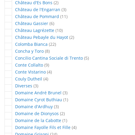
articles
Château d'Es Bons
2
articles
Château de l'Engarran
3
articles
Château de Pommard
11
articles
Château Gassier
6
articles
Château Lagrézette
10
articles
Château Pebayle du Hayot
2
articles
Colomba Bianca
22
articles
Concha y Toro
8
articles
Concilio Cantina Sociale di Trento
5
articles
Conte Collalto
9
articles
Conte Vistarino
4
articles
Couly Dutheil
4
articles
Diverses
3
articles
Domaine André Brunel
3
article
Domaine Cyrot Buthiau
1
articles
Domaine d'Ardhuy
3
articles
Domaine de Dionysos
2
article
Domaine de la Cabotte
1
articles
Domaine Fayolle Fils et Fille
4
articles
Domaine Grisoni
24