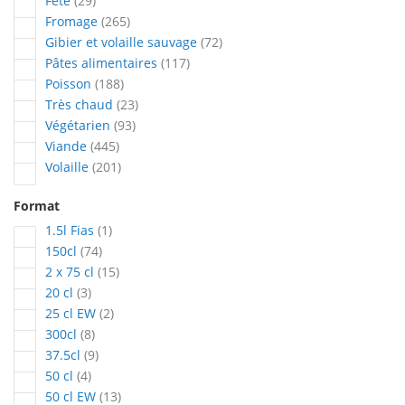
Fête
29
articles
Fromage
265
articles
Gibier et volaille sauvage
72
articles
Pâtes alimentaires
117
articles
Poisson
188
articles
Très chaud
23
articles
Végétarien
93
articles
Viande
445
articles
Volaille
201
Format
article
1.5l Fias
1
articles
150cl
74
articles
2 x 75 cl
15
articles
20 cl
3
articles
25 cl EW
2
articles
300cl
8
articles
37.5cl
9
articles
50 cl
4
articles
50 cl EW
13