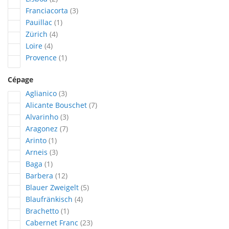
articles
Franciacorta
3
article
Pauillac
1
articles
Zürich
4
articles
Loire
4
article
Provence
1
Cépage
articles
Aglianico
3
articles
Alicante Bouschet
7
articles
Alvarinho
3
articles
Aragonez
7
article
Arinto
1
articles
Arneis
3
article
Baga
1
articles
Barbera
12
articles
Blauer Zweigelt
5
articles
Blaufränkisch
4
article
Brachetto
1
articles
Cabernet Franc
23