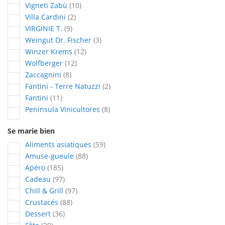
articles
Vigneti Zabù
10
articles
Villa Cardini
2
articles
VIRGINIE T.
9
articles
Weingut Dr. Fischer
3
articles
Winzer Krems
12
articles
Wolfberger
12
articles
Zaccagnini
8
articles
Fantini - Terre Natuzzi
2
articles
Fantini
11
articles
Península Vinicultores
8
Se marie bien
articles
Aliments asiatiques
59
articles
Amuse-gueule
88
articles
Apéro
185
articles
Cadeau
97
articles
Chill & Grill
97
articles
Crustacés
88
articles
Dessert
36
articles