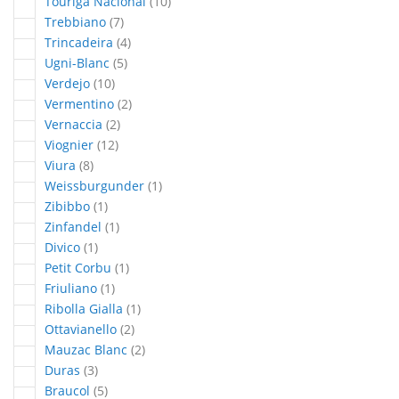
articles
Touriga Nacional
10
articles
Trebbiano
7
articles
Trincadeira
4
articles
Ugni-Blanc
5
articles
Verdejo
10
articles
Vermentino
2
articles
Vernaccia
2
articles
Viognier
12
articles
Viura
8
article
Weissburgunder
1
article
Zibibbo
1
article
Zinfandel
1
article
Divico
1
article
Petit Corbu
1
article
Friuliano
1
article
Ribolla Gialla
1
articles
Ottavianello
2
articles
Mauzac Blanc
2
articles
Duras
3
articles
Braucol
5