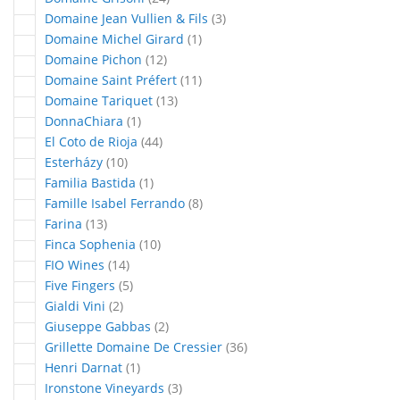
articles
Domaine Jean Vullien & Fils
3
article
Domaine Michel Girard
1
articles
Domaine Pichon
12
articles
Domaine Saint Préfert
11
articles
Domaine Tariquet
13
article
DonnaChiara
1
articles
El Coto de Rioja
44
articles
Esterházy
10
article
Familia Bastida
1
articles
Famille Isabel Ferrando
8
articles
Farina
13
articles
Finca Sophenia
10
articles
FIO Wines
14
articles
Five Fingers
5
articles
Gialdi Vini
2
articles
Giuseppe Gabbas
2
articles
Grillette Domaine De Cressier
36
article
Henri Darnat
1
articles
Ironstone Vineyards
3