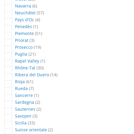
articles
Navarra
6
articles
Neuchâtel
57
articles
Pays d'Oc
4
article
Penedès
1
articles
Piemonte
51
articles
Priorat
3
articles
Prosecco
19
articles
Puglia
21
article
Rapel Valley
1
articles
Rhône-Tal
30
articles
Ribera del Duero
14
articles
Rioja
61
articles
Rueda
7
article
Sancerre
1
articles
Sardegna
2
articles
Sauternes
2
articles
Savoyen
3
articles
Sicilia
33
articles
Suisse orientale
2