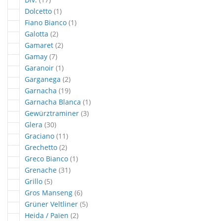
article
Dolcetto
1
article
Fiano Bianco
1
articles
Galotta
2
articles
Gamaret
2
articles
Gamay
7
article
Garanoir
1
articles
Garganega
2
articles
Garnacha
19
article
Garnacha Blanca
1
articles
Gewürztraminer
3
articles
Glera
30
articles
Graciano
11
articles
Grechetto
2
article
Greco Bianco
1
articles
Grenache
31
articles
Grillo
5
articles
Gros Manseng
6
articles
Grüner Veltliner
5
articles
Heida / Païen
2