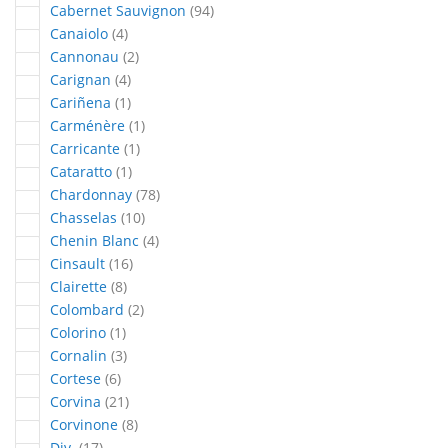
articles
Cabernet Sauvignon
94
articles
Canaiolo
4
articles
Cannonau
2
articles
Carignan
4
article
Cariñena
1
article
Carménère
1
article
Carricante
1
article
Cataratto
1
articles
Chardonnay
78
articles
Chasselas
10
articles
Chenin Blanc
4
articles
Cinsault
16
articles
Clairette
8
articles
Colombard
2
article
Colorino
1
articles
Cornalin
3
articles
Cortese
6
articles
Corvina
21
articles
Corvinone
8
articles
Div.
17