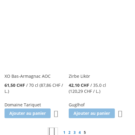
XO Bas-Armagnac AOC
Zirbe Likör
61,50 CHF
/
70 cl
(87,86 CHF
/
42,10 CHF
/
35.0 cl
L.
)
(120,29 CHF
/ L.
)
Domaine Tariquet
Guglhof
Ajouter à la liste d'achats
Ajoute
Ajouter au panier
Ajouter au panier
Page
Page
Précédent
Page
Page
Page
Page
Vous lisez actuellement la p
1
2
3
4
5