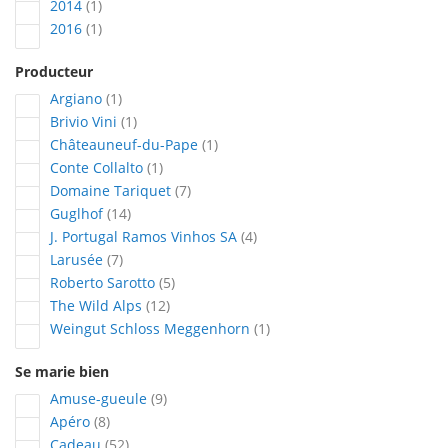
article
2014
1
article
2016
1
Producteur
article
Argiano
1
article
Brivio Vini
1
article
Châteauneuf-du-Pape
1
article
Conte Collalto
1
articles
Domaine Tariquet
7
articles
Guglhof
14
articles
J. Portugal Ramos Vinhos SA
4
articles
Larusée
7
articles
Roberto Sarotto
5
articles
The Wild Alps
12
article
Weingut Schloss Meggenhorn
1
Se marie bien
articles
Amuse-gueule
9
articles
Apéro
8
articles
Cadeau
52