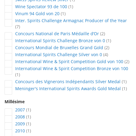
article
Wine Spectator 93 de 100
1
article
Vinum 94 Gold von 20
1
Inter. Spirits Challenge Armagnac Producer of the Year
articles
7
articles
Concours National de Paris Médaille d‘Or
2
article
International Spirits Challenge Bronze von 0
1
articles
Concours Mondial de Bruxelles Grand Gold
2
articles
International Spirits Challenge Silver von 0
4
arti
International Wine & Spirit Competition Gold von 100
2
International Wine & Spirit Competition Bronze von 100
article
1
articl
Concours des Vignerons Indépendants Silver Medal
1
artic
Meninger's International Spirits Awards Gold Medal
1
Millésime
article
2007
1
article
2008
1
article
2009
1
article
2010
1