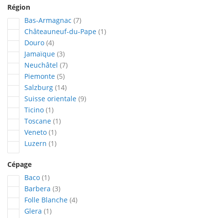
Région
articles
Bas-Armagnac
7
article
Châteauneuf-du-Pape
1
articles
Douro
4
articles
Jamaïque
3
articles
Neuchâtel
7
articles
Piemonte
5
articles
Salzburg
14
articles
Suisse orientale
9
article
Ticino
1
article
Toscane
1
article
Veneto
1
article
Luzern
1
Cépage
article
Baco
1
articles
Barbera
3
articles
Folle Blanche
4
article
Glera
1