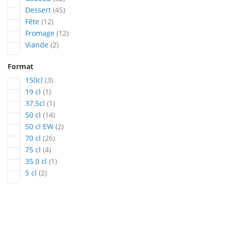
articles
Dessert
45
articles
Fête
12
articles
Fromage
12
articles
Viande
2
Format
articles
150cl
3
article
19 cl
1
article
37.5cl
1
articles
50 cl
14
articles
50 cl EW
2
articles
70 cl
26
articles
75 cl
4
article
35.0 cl
1
articles
5 cl
2