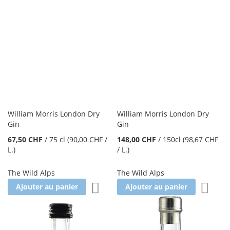
William Morris London Dry
William Morris London Dry
Gin
Gin
67,50 CHF
/
75 cl
(90,00 CHF
/
148,00 CHF
/
150cl
(98,67 CHF
L.
)
/ L.
)
The Wild Alps
The Wild Alps
Ajouter à la liste d'achats
Ajoute
Ajouter au panier
Ajouter au panier