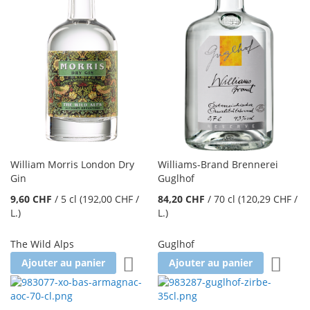
William Morris London Dry
Williams-Brand Brennerei
Gin
Guglhof
9,60 CHF
/
5 cl
(192,00 CHF
/
84,20 CHF
/
70 cl
(120,29 CHF
/
L.
)
L.
)
The Wild Alps
Guglhof
Ajouter à la liste d'achats
Ajoute
Ajouter au panier
Ajouter au panier