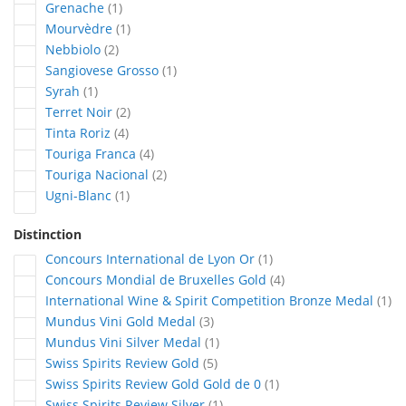
article
Grenache
1
article
Mourvèdre
1
articles
Nebbiolo
2
article
Sangiovese Grosso
1
article
Syrah
1
articles
Terret Noir
2
articles
Tinta Roriz
4
articles
Touriga Franca
4
articles
Touriga Nacional
2
article
Ugni-Blanc
1
Distinction
article
Concours International de Lyon Or
1
articles
Concours Mondial de Bruxelles Gold
4
art
International Wine & Spirit Competition Bronze Medal
1
articles
Mundus Vini Gold Medal
3
article
Mundus Vini Silver Medal
1
articles
Swiss Spirits Review Gold
5
article
Swiss Spirits Review Gold Gold de 0
1
article
Swiss Spirits Review Silver
1