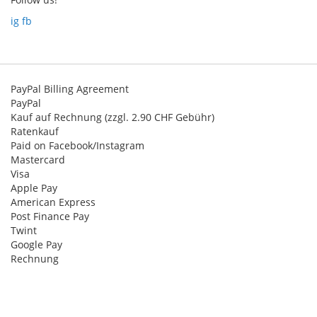
:
ig
fb
PayPal Billing Agreement
PayPal
Kauf auf Rechnung (zzgl. 2.90 CHF Gebühr)
Ratenkauf
Paid on Facebook/Instagram
Mastercard
Visa
Apple Pay
American Express
Post Finance Pay
Twint
Google Pay
Rechnung
© 2023 Chez Grisoni