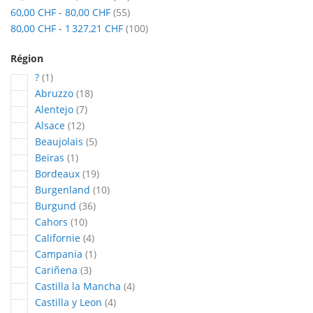
articles
60,00 CHF
-
80,00 CHF
55
articles
80,00 CHF
-
1 327,21 CHF
100
Région
article
?
1
articles
Abruzzo
18
articles
Alentejo
7
articles
Alsace
12
articles
Beaujolais
5
article
Beiras
1
articles
Bordeaux
19
articles
Burgenland
10
articles
Burgund
36
articles
Cahors
10
articles
Californie
4
article
Campania
1
articles
Cariñena
3
articles
Castilla la Mancha
4
articles
Castilla y Leon
4