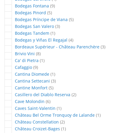
articles
Bodegas Fontana
9
articles
Bodegas Pinord
5
articles
Bodegas Príncipe de Viana
5
articles
Bodegas San Valero
3
article
Bodegas Tandem
1
articles
Bodegas y Viñas El Regajal
4
articles
Bordeaux Supérieur - Château Parenchère
3
articles
Brivio Vini
8
article
Ca' di Pietra
1
articles
Cafaggio
9
article
Cantina Diomede
1
articles
Cantina Settecani
3
articles
Cantine Monfort
5
articles
Casillero del Diablo Reserva
2
articles
Cave Molondin
6
article
Caves Saint-Valentin
1
article
Château Bel Orme Tronquoy de Lalande
1
articles
Château Constellation
2
article
Château Croizet-Bages
1