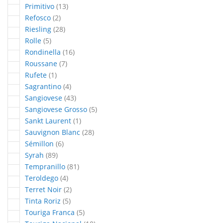
articles
Primitivo
13
articles
Refosco
2
articles
Riesling
28
articles
Rolle
5
articles
Rondinella
16
articles
Roussane
7
article
Rufete
1
articles
Sagrantino
4
articles
Sangiovese
43
articles
Sangiovese Grosso
5
article
Sankt Laurent
1
articles
Sauvignon Blanc
28
articles
Sémillon
6
articles
Syrah
89
articles
Tempranillo
81
articles
Teroldego
4
articles
Terret Noir
2
articles
Tinta Roriz
5
articles
Touriga Franca
5