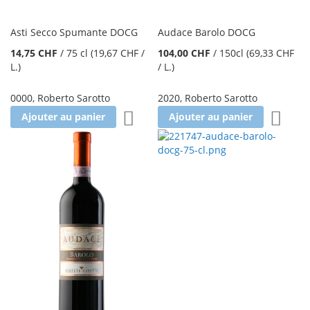
Asti Secco Spumante DOCG
Audace Barolo DOCG
14,75 CHF
/
75 cl
(19,67 CHF
/
104,00 CHF
/
150cl
(69,33 CHF
L.
)
/ L.
)
0000
,
Roberto Sarotto
2020
,
Roberto Sarotto
Ajouter à la liste d'achats
Ajoute
Ajouter au panier
Ajouter au panier