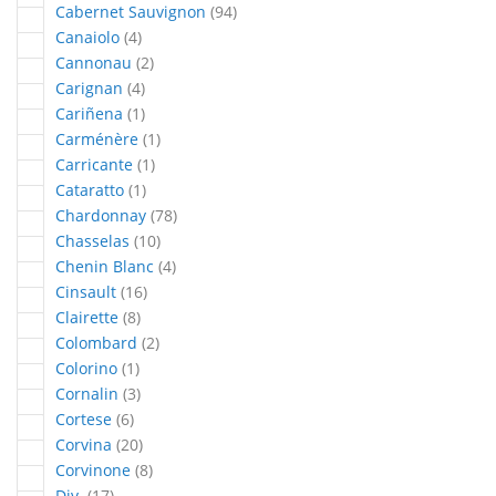
articles
Cabernet Sauvignon
94
articles
Canaiolo
4
articles
Cannonau
2
articles
Carignan
4
article
Cariñena
1
article
Carménère
1
article
Carricante
1
article
Cataratto
1
articles
Chardonnay
78
articles
Chasselas
10
articles
Chenin Blanc
4
articles
Cinsault
16
articles
Clairette
8
articles
Colombard
2
article
Colorino
1
articles
Cornalin
3
articles
Cortese
6
articles
Corvina
20
articles
Corvinone
8
articles
Div.
17