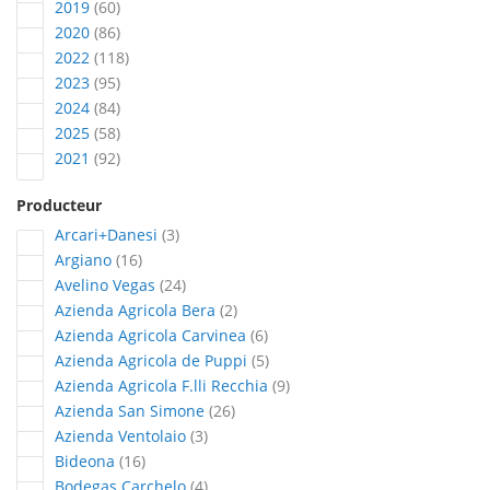
articles
2019
60
articles
2020
86
articles
2022
118
articles
2023
95
articles
2024
84
articles
2025
58
articles
2021
92
Producteur
articles
Arcari+Danesi
3
articles
Argiano
16
articles
Avelino Vegas
24
articles
Azienda Agricola Bera
2
articles
Azienda Agricola Carvinea
6
articles
Azienda Agricola de Puppi
5
articles
Azienda Agricola F.lli Recchia
9
articles
Azienda San Simone
26
articles
Azienda Ventolaio
3
articles
Bideona
16
articles
Bodegas Carchelo
4