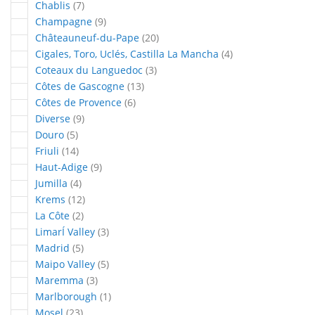
articles
Chablis
7
articles
Champagne
9
articles
Châteauneuf-du-Pape
20
articles
Cigales, Toro, Uclés, Castilla La Mancha
4
articles
Coteaux du Languedoc
3
articles
Côtes de Gascogne
13
articles
Côtes de Provence
6
articles
Diverse
9
articles
Douro
5
articles
Friuli
14
articles
Haut-Adige
9
articles
Jumilla
4
articles
Krems
12
articles
La Côte
2
articles
LimarÍ Valley
3
articles
Madrid
5
articles
Maipo Valley
5
articles
Maremma
3
article
Marlborough
1
articles
Mosel
23