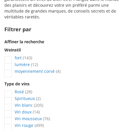
des plaisirs et découvrez votre vin préféré parmi une
multitude de grandes marques, de conseils secrets et de
véritables raretés.
Filtrer par
Affiner la recherche
Weinstil
articles
fort
143
articles
lumière
12
articles
moyennement corsé
4
Type de vins
articles
Rosé
28
articles
Spiritueux
2
articles
Vin blanc
205
articles
Vin doux
14
articles
Vin mousseux
76
articles
Vin rouge
499