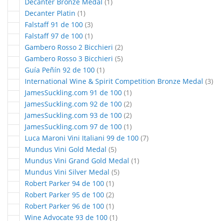
article
Decanter Bronze Medal
1
article
Decanter Platin
1
articles
Falstaff 91 de 100
3
article
Falstaff 97 de 100
1
articles
Gambero Rosso 2 Bicchieri
2
articles
Gambero Rosso 3 Bicchieri
5
article
Guía Peñín 92 de 100
1
art
International Wine & Spirit Competition Bronze Medal
3
article
JamesSuckling.com 91 de 100
1
articles
JamesSuckling.com 92 de 100
2
articles
JamesSuckling.com 93 de 100
2
article
JamesSuckling.com 97 de 100
1
articles
Luca Maroni Vini Italiani 99 de 100
7
articles
Mundus Vini Gold Medal
5
article
Mundus Vini Grand Gold Medal
1
articles
Mundus Vini Silver Medal
5
article
Robert Parker 94 de 100
1
articles
Robert Parker 95 de 100
2
article
Robert Parker 96 de 100
1
article
Wine Advocate 93 de 100
1