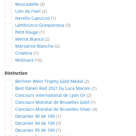
articles
Muscadelle
3
articles
Loin de l'oeil
2
article
Nerello Capuccio
1
articles
Lambrusco Grasparossa
3
article
Petit Rouge
1
articles
Merlot Bianco
2
articles
Marsanne Blanche
2
article
Croatina
1
articles
Molinara
16
Distinction
articles
Berliner Wein Trophy Gold Medal
2
article
Best Italien Red 2021 by Luca Maroni
1
articles
Concours International de Lyon Or
2
article
Concours Mondial de Bruxelles Gold
1
articles
Concours Mondial de Bruxelles Silver
4
article
Decanter 90 de 100
1
articles
Decanter 94 de 100
3
article
Decanter 95 de 100
1