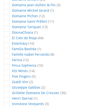
articles
Domaine Jean Vullien & Fils
3
article
Domaine Michel Girard
1
articles
Domaine Pichon
12
articles
Domaine Saint Préfert
11
articles
Domaine Tariquet
13
article
DonnaChiara
1
articles
El Coto de Rioja
44
articles
Esterházy
10
article
Familia Bastida
1
articles
Famille Isabel Ferrando
8
articles
Farina
12
articles
Finca Sophenia
10
articles
FIO Wines
14
articles
Five Fingers
5
articles
Gialdi Vini
2
articles
Giuseppe Gabbas
2
articles
Grillette Domaine De Cressier
36
article
Henri Darnat
1
articles
Ironstone Vineyards
3