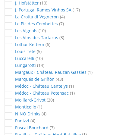
articles
J. Hofstätter
10
articles
J. Portugal Ramos Vinhos SA
17
articles
La Crotta di Vegneron
4
articles
Le Pic des Combettes
7
articles
Les Vignals
10
articles
Les Vins des Tartarus
3
articles
Lothar Kettern
6
articles
Louis Tête
5
articles
Luccarelli
10
articles
Lungarotti
14
article
Margaux - Château Rauzan Gassies
1
articles
Marqués de Griñón
43
article
Médoc - Château Cantelys
1
article
Médoc - Château Potensac
1
articles
Moillard-Grivot
20
article
Monticello
1
articles
NINO Drinks
4
articles
Panizzi
4
articles
Pascal Bouchard
7
article
Pauillac - Château Haut Batailley
1