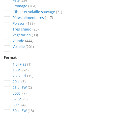
Fête
29
articles
Fromage
264
articles
Gibier et volaille sauvage
71
articles
Pâtes alimentaires
117
articles
Poisson
188
articles
Très chaud
23
articles
Végétarien
93
articles
Viande
444
articles
Volaille
201
Format
article
1.5l Fias
1
articles
150cl
74
articles
2 x 75 cl
15
articles
20 cl
3
articles
25 cl EW
2
articles
300cl
7
articles
37.5cl
9
articles
50 cl
4
articles
50 cl EW
13