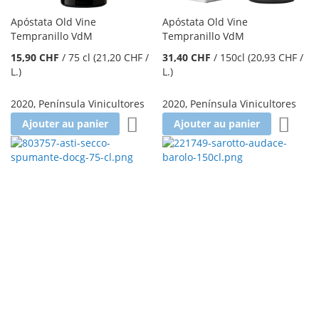
Apóstata Old Vine
Apóstata Old Vine
Tempranillo VdM
Tempranillo VdM
15,90 CHF
/
75 cl
(21,20 CHF
/
31,40 CHF
/
150cl
(20,93 CHF
/
L.
)
L.
)
2020
,
Península Vinicultores
2020
,
Península Vinicultores
Ajouter à la liste d'achats
Ajoute
Ajouter au panier
Ajouter au panier