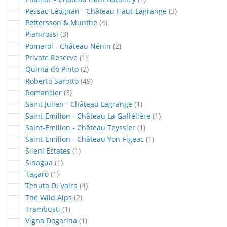
articles
Pessac-Léognan - Château Haut-Lagrange
3
articles
Pettersson & Munthe
4
articles
Pianirossi
3
articles
Pomerol - Château Nénin
2
article
Private Reserve
1
articles
Quinta do Pinto
2
articles
Roberto Sarotto
49
articles
Romancier
3
article
Saint Julien - Château Lagrange
1
article
Saint-Emilion - Château La Gaffélière
1
article
Saint-Emilion - Château Teyssier
1
article
Saint-Emilion - Château Yon-Figeac
1
article
Sileni Estates
1
article
Sinagua
1
article
Tagaro
1
articles
Tenuta Di Vaira
4
articles
The Wild Alps
2
article
Trambusti
1
article
Vigna Dogarina
1