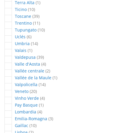
article
Terra Alta
1
articles
Ticino
10
articles
Toscane
39
articles
Trentino
11
articles
Tupungato
10
articles
Uclés
6
articles
Umbria
14
article
Valais
1
articles
Valdepusa
39
articles
Valle d'Aosta
4
articles
Vallée centrale
2
article
Vallée de la Maule
1
articles
Valpolicella
14
articles
Veneto
20
articles
Vinho Verde
4
article
Pay Basque
1
articles
Lombardia
4
articles
Emilia-Romagna
3
articles
Gaillac
10
articles
Lisboa
2