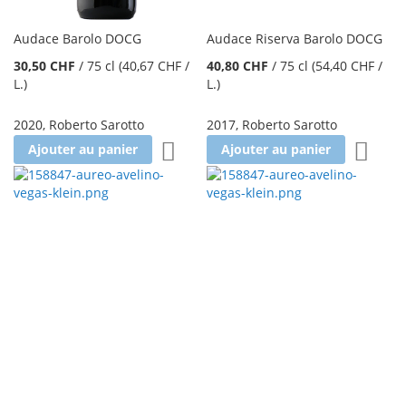
Audace Barolo DOCG
Audace Riserva Barolo DOCG
30,50 CHF
/
75 cl
(40,67 CHF
/
40,80 CHF
/
75 cl
(54,40 CHF
/
L.
)
L.
)
2020
,
Roberto Sarotto
2017
,
Roberto Sarotto
Ajouter à la liste d'achats
Ajoute
Ajouter au panier
Ajouter au panier