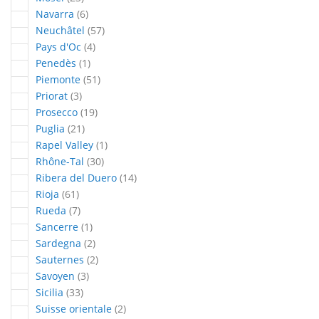
articles
Navarra
6
articles
Neuchâtel
57
articles
Pays d'Oc
4
article
Penedès
1
articles
Piemonte
51
articles
Priorat
3
articles
Prosecco
19
articles
Puglia
21
article
Rapel Valley
1
articles
Rhône-Tal
30
articles
Ribera del Duero
14
articles
Rioja
61
articles
Rueda
7
article
Sancerre
1
articles
Sardegna
2
articles
Sauternes
2
articles
Savoyen
3
articles
Sicilia
33
articles
Suisse orientale
2