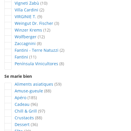
articles
Vigneti Zabù
10
articles
Villa Cardini
2
articles
VIRGINIE T.
9
articles
Weingut Dr. Fischer
3
articles
Winzer Krems
12
articles
Wolfberger
12
articles
Zaccagnini
8
articles
Fantini - Terre Natuzzi
2
articles
Fantini
11
articles
Península Vinicultores
8
Se marie bien
articles
Aliments asiatiques
59
articles
Amuse-gueule
88
articles
Apéro
185
articles
Cadeau
96
articles
Chill & Grill
97
articles
Crustacés
88
articles
Dessert
36
articles