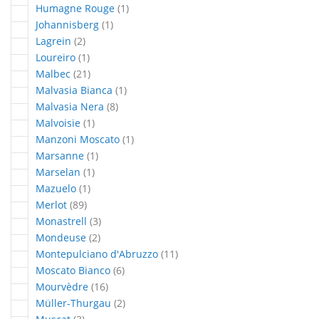
article
Humagne Rouge
1
article
Johannisberg
1
articles
Lagrein
2
article
Loureiro
1
articles
Malbec
21
article
Malvasia Bianca
1
articles
Malvasia Nera
8
article
Malvoisie
1
article
Manzoni Moscato
1
article
Marsanne
1
article
Marselan
1
article
Mazuelo
1
articles
Merlot
89
articles
Monastrell
3
articles
Mondeuse
2
articles
Montepulciano d'Abruzzo
11
articles
Moscato Bianco
6
articles
Mourvèdre
16
articles
Müller-Thurgau
2
articles