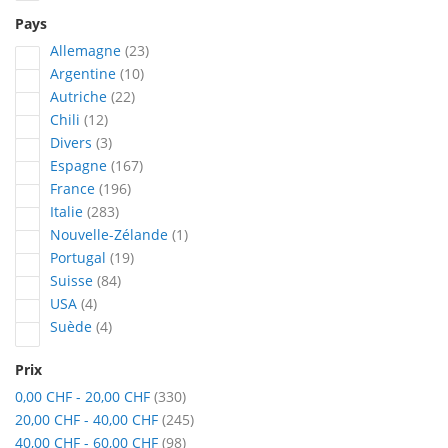
Pays
articles
Allemagne
23
articles
Argentine
10
articles
Autriche
22
articles
Chili
12
articles
Divers
3
articles
Espagne
167
articles
France
196
articles
Italie
283
article
Nouvelle-Zélande
1
articles
Portugal
19
articles
Suisse
84
articles
USA
4
articles
Suède
4
Prix
articles
0,00 CHF
-
20,00 CHF
330
articles
20,00 CHF
-
40,00 CHF
245
articles
40,00 CHF
-
60,00 CHF
98