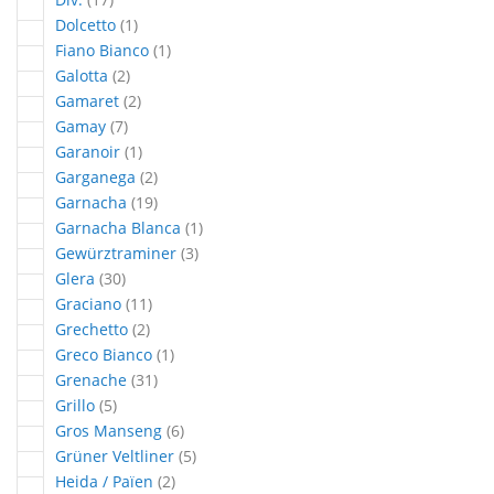
article
Dolcetto
1
article
Fiano Bianco
1
articles
Galotta
2
articles
Gamaret
2
articles
Gamay
7
article
Garanoir
1
articles
Garganega
2
articles
Garnacha
19
article
Garnacha Blanca
1
articles
Gewürztraminer
3
articles
Glera
30
articles
Graciano
11
articles
Grechetto
2
article
Greco Bianco
1
articles
Grenache
31
articles
Grillo
5
articles
Gros Manseng
6
articles
Grüner Veltliner
5
articles
Heida / Païen
2