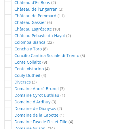
articles
Château d'Es Bons
2
articles
Château de l'Engarran
3
articles
Château de Pommard
11
articles
Château Gassier
6
articles
Château Lagrézette
10
articles
Château Pebayle du Hayot
2
articles
Colomba Bianca
22
articles
Concha y Toro
8
articles
Concilio Cantina Sociale di Trento
5
articles
Conte Collalto
9
articles
Conte Vistarino
4
articles
Couly Dutheil
4
articles
Diverses
3
articles
Domaine André Brunel
3
article
Domaine Cyrot Buthiau
1
articles
Domaine d'Ardhuy
3
articles
Domaine de Dionysos
2
article
Domaine de la Cabotte
1
articles
Domaine Fayolle Fils et Fille
4
articles
Domaine Grisoni
24