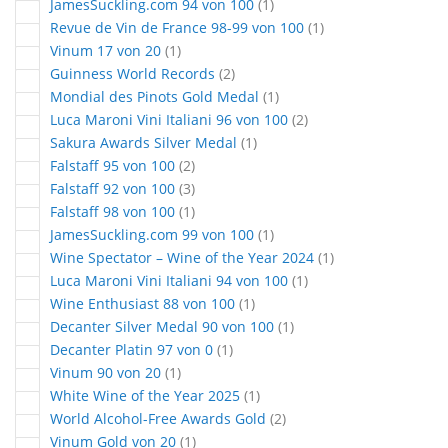
article
JamesSuckling.com 94 von 100
1
article
Revue de Vin de France 98-99 von 100
1
article
Vinum 17 von 20
1
articles
Guinness World Records
2
article
Mondial des Pinots Gold Medal
1
articles
Luca Maroni Vini Italiani 96 von 100
2
article
Sakura Awards Silver Medal
1
articles
Falstaff 95 von 100
2
articles
Falstaff 92 von 100
3
article
Falstaff 98 von 100
1
article
JamesSuckling.com 99 von 100
1
article
Wine Spectator – Wine of the Year 2024
1
article
Luca Maroni Vini Italiani 94 von 100
1
article
Wine Enthusiast 88 von 100
1
article
Decanter Silver Medal 90 von 100
1
article
Decanter Platin 97 von 0
1
article
Vinum 90 von 20
1
article
White Wine of the Year 2025
1
articles
World Alcohol-Free Awards Gold
2
article
Vinum Gold von 20
1