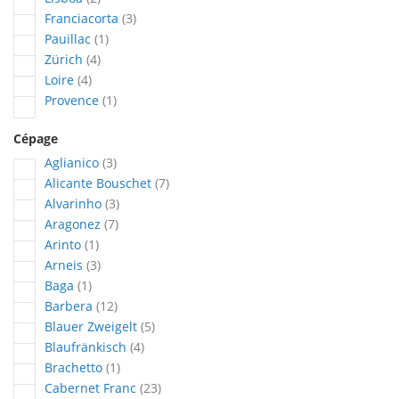
articles
Franciacorta
3
article
Pauillac
1
articles
Zürich
4
articles
Loire
4
article
Provence
1
Cépage
articles
Aglianico
3
articles
Alicante Bouschet
7
articles
Alvarinho
3
articles
Aragonez
7
article
Arinto
1
articles
Arneis
3
article
Baga
1
articles
Barbera
12
articles
Blauer Zweigelt
5
articles
Blaufränkisch
4
article
Brachetto
1
articles
Cabernet Franc
23