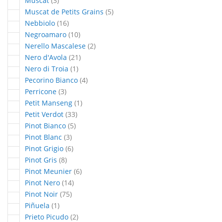
Muscat
3
articles
Muscat de Petits Grains
5
articles
Nebbiolo
16
articles
Negroamaro
10
articles
Nerello Mascalese
2
articles
Nero d'Avola
21
article
Nero di Troia
1
articles
Pecorino Bianco
4
articles
Perricone
3
article
Petit Manseng
1
articles
Petit Verdot
33
articles
Pinot Bianco
5
articles
Pinot Blanc
3
articles
Pinot Grigio
6
articles
Pinot Gris
8
articles
Pinot Meunier
6
articles
Pinot Nero
14
articles
Pinot Noir
75
article
Piñuela
1
articles
Prieto Picudo
2