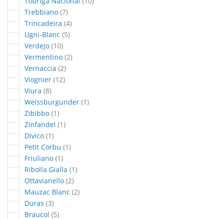
articles
Touriga Nacional
10
articles
Trebbiano
7
articles
Trincadeira
4
articles
Ugni-Blanc
5
articles
Verdejo
10
articles
Vermentino
2
articles
Vernaccia
2
articles
Viognier
12
articles
Viura
8
article
Weissburgunder
1
article
Zibibbo
1
article
Zinfandel
1
article
Divico
1
article
Petit Corbu
1
article
Friuliano
1
article
Ribolla Gialla
1
articles
Ottavianello
2
articles
Mauzac Blanc
2
articles
Duras
3
articles
Braucol
5