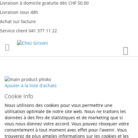
Livraison à domicile gratuite dès CHF 50.00
Livraison sous 48h
Achat sur facture
Service client 041 377 11 22
Aller
Mon
au
contenu
Passer
à
Passer
Ajouter à la liste d'achats
la
au
Cookie Info
fin
début
de
de
Nous utilisons des cookies pour vous permettre une
la
la
utilisation optimale de notre site web. Nous ne traitons les
galerie
Galerie
données à des fins de statistiques et de marketing que si
d’images
d’images
vous nous donnez votre accord. Vous pouvez révoquer votre
consentement à tout moment avec effet pour l'avenir. Vous
trouverez de plus amples informations sur les cookies et les