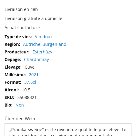
Livraison en 48h
Livraison gratuite à domicile
Achat sur facture
Plus
Vin doux
d'infos
Autriche
,
Burgenland
Esterházy
Chardonnay
Cuve
2021
37.5cl
10.5
55088321
Non
Über den Wein
„Prädikatsweine“ est le niveau de qualité le plus élevé. Le
sucre résiduel dans ces vins peut uniquement être