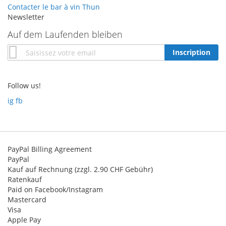
Contacter le bar à vin Thun
Newsletter
Auf dem Laufenden bleiben
Inscription
Inscription
à
notre
newsletter
Follow us!
:
ig
fb
PayPal Billing Agreement
PayPal
Kauf auf Rechnung (zzgl. 2.90 CHF Gebühr)
Ratenkauf
Paid on Facebook/Instagram
Mastercard
Visa
Apple Pay