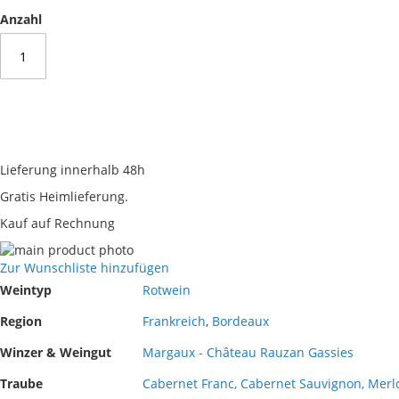
Anzahl
Lieferung innerhalb 48h
Gratis Heimlieferung.
Kauf auf Rechnung
Skip
to
Skip
Zur Wunschliste hinzufügen
the
to
Mehr
Weintyp
Rotwein
end
the
Informationen
of
beginning
Region
Frankreich
,
Bordeaux
the
of
Winzer & Weingut
Margaux - Château Rauzan Gassies
images
the
gallery
images
Traube
Cabernet Franc, Cabernet Sauvignon, Merlot
gallery